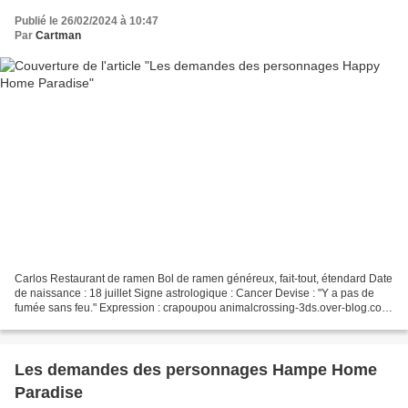
Publié le 26/02/2024 à 10:47
Par
Cartman
Carlos Restaurant de ramen Bol de ramen généreux, fait-tout, étendard Date
de naissance : 18 juillet Signe astrologique : Cancer Devise : "Y a pas de
fumée sans feu." Expression : crapoupou animalcrossing-3ds.over-blog.com
Maison de Carlos Gabin Du riz...
Les demandes des personnages Hampe Home
Paradise