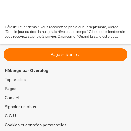
Céleste Le lendemain vous recevrez sa photo ouh, 7 septembre, Vierge,
"Dors le jour ou dors la nuit, mais rêve tout le temps." Ciboulot Le lendemain
vous recevrez sa photo 2 janvier, Capricorne, "Quand la salle est vide
l'artiste est plaint !" Cousette...
Page suivante >
Hébergé par Overblog
Top articles
Pages
Contact
Signaler un abus
C.G.U.
Cookies et données personnelles