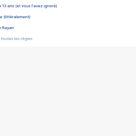
 a 13 ans (et vous l'avez ignoré)
e (littéralement)
im Rayan
 toutes les règles
s les jeux vidéo
us choquant de Rockstar ? - Le scandale BULLY
e plus moche de Steam
du RÊVE tourne au CAUCHEMAR
pendant 8 heures
it… à tort
umiliés par un jeu vidéo
ire - Final Fantasy 8