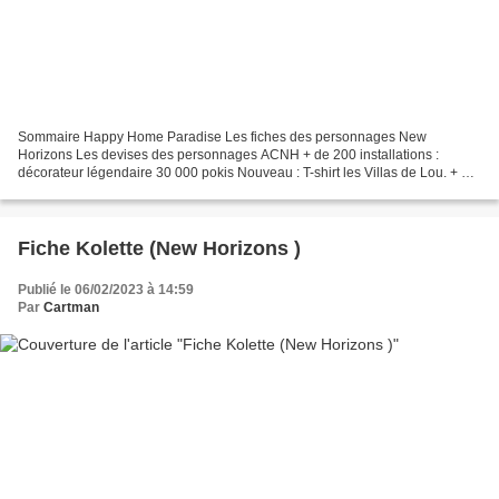
Sommaire Happy Home Paradise Les fiches des personnages New
Horizons Les devises des personnages ACNH + de 200 installations :
décorateur légendaire 30 000 pokis Nouveau : T-shirt les Villas de Lou. + 3
000 pokis si un client vous aborde sur la plage. Tous...
Fiche Kolette (New Horizons )
Publié le 06/02/2023 à 14:59
Par
Cartman