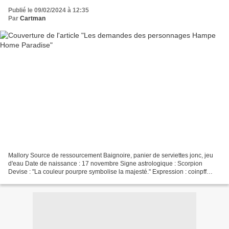
Publié le 09/02/2024 à 12:35
Par
Cartman
Mallory Source de ressourcement Baignoire, panier de serviettes jonc, jeu
d'eau Date de naissance : 17 novembre Signe astrologique : Scorpion
Devise : "La couleur pourpre symbolise la majesté." Expression : coinpff
animalcrossing-3ds.over-blog.com Maison...