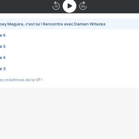
bey Maguire, c'est lui ! Rencontre avec Damien Witecka
e 6
e 5
e 4
e 3
s créatrices de la VF !
e 2
e 1
e Mektoub My Love arrive enfin ! Rencontre avec Shaïn Boumedine et Sal
i : après Toni en famille
elle réalise le bouleversant Dites lui que je l'aime