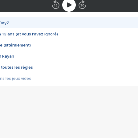
 DayZ
 a 13 ans (et vous l'avez ignoré)
e (littéralement)
im Rayan
 toutes les règles
s les jeux vidéo
us choquant de Rockstar ? - Le scandale BULLY
e plus moche de Steam
du RÊVE tourne au CAUCHEMAR
pendant 8 heures
it… à tort