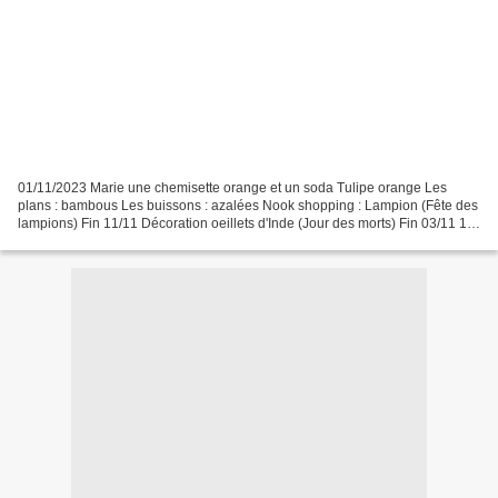
01/11/2023 Marie une chemisette orange et un soda Tulipe orange Les
plans : bambous Les buissons : azalées Nook shopping : Lampion (Fête des
lampions) Fin 11/11 Décoration oeillets d'Inde (Jour des morts) Fin 03/11 11
novembre-20 novembre Chichi-Go-San...