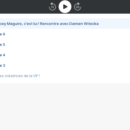
bey Maguire, c'est lui ! Rencontre avec Damien Witecka
e 6
e 5
e 4
e 3
s créatrices de la VF !
e 2
e 1
e Mektoub My Love arrive enfin ! Rencontre avec Shaïn Boumedine et Sal
i : après Toni en famille
elle réalise le bouleversant Dites lui que je l'aime