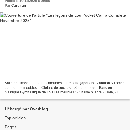
Publié le 10/11/2025 à 09:59
Par
Cartman
Salle de classe de Lou Les meubles : - Ecritoire japonais - Zabuton Automne
de Lou Les meubles : - Clôture de buches, - Seau en bois, - Banc en
plastique Gymnastique de Lou Les meubles : - Chaise pliante, - Haie, - Filet
vert, - Lavabo public, - Trousse...
Hébergé par Overblog
Top articles
Pages