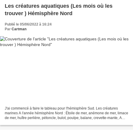
Les créatures aquatiques (Les mois où les
trouver ) Hémisphère Nord
Publié le 05/06/2022 à 16:24
Par
Cartman
J'ai commencé à faire le tableau pour l'hémisphère Sud. Les créatures
marines A l'année hémisphère Nord : Étoile de mer, anémone de mer, limace
de mer, huître perlière, pétoncle, bulot, poulpe, balane, crevette-mante, A
l'année hémisphère Sud : Etoile...