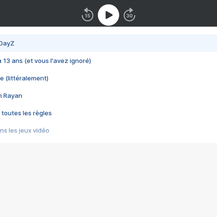
 DayZ
 a 13 ans (et vous l'avez ignoré)
e (littéralement)
im Rayan
 toutes les règles
s les jeux vidéo
us choquant de Rockstar ? - Le scandale BULLY
e plus moche de Steam
du RÊVE tourne au CAUCHEMAR
pendant 8 heures