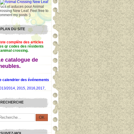
rucs et astuces pour Animal
rossing New Leaf. Feel free to
omment my posts :)
PLAN DU SITE
iste complète des articles
es qr codes des résidents
'animal crossing.
Le catalogue de
meubles.
e calendrier des événements
013/2014
,
2015
,
2016
,
2017
,
RECHERCHE
SUIVEZ-MOI