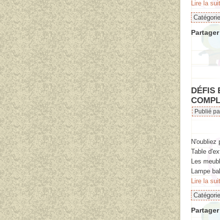
Lire la sui
Catégori
Partager 
DÉFIS
COMPLE
Publié p
N'oubliez 
Table d'ex
Les meuble
Lampe bal
Lire la sui
Catégori
Partager 