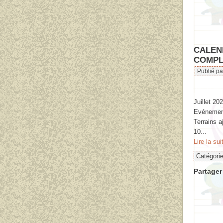
CALEN
COMPL
Publié p
Juillet 202
Evénement 
Terrains a
10...
Lire la sui
Catégori
Partager 