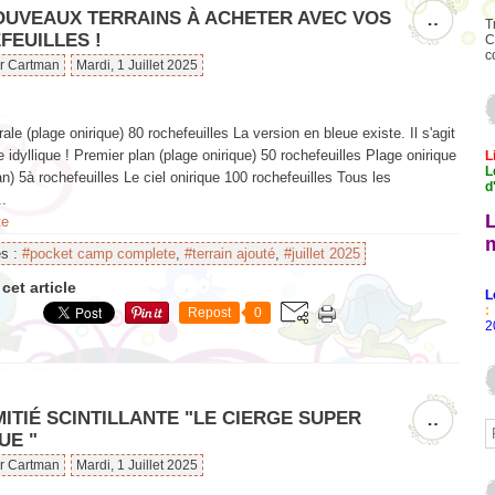
OUVEAUX TERRAINS À ACHETER AVEC VOS
…
T
FEUILLES !
C
c
ar Cartman
Mardi, 1 Juillet 2025
ale (plage onirique) 80 rochefeuilles La version en bleue existe. Il s'agit
e idyllique ! Premier plan (plage onirique) 50 rochefeuilles Plage onirique
L
L
lan) 5à rochefeuilles Le ciel onirique 100 rochefeuilles Tous les
d
..
te
es :
#pocket camp complete
,
#terrain ajouté
,
#juillet 2025
cet article
L
:
Repost
0
2
ITIÉ SCINTILLANTE "LE CIERGE SUPER
…
UE "
ar Cartman
Mardi, 1 Juillet 2025