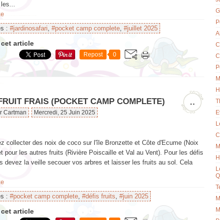
les...
G
te
P
es :
#jardinosafari
,
#pocket camp complete
,
#juillet 2025
A
cet article
C
Repost
0
C
P
M
H
 FRUIT FRAIS (POCKET CAMP COMPLETE)
…
T
ar Cartman
Mercredi, 25 Juin 2025
E
L
C
 collecter des noix de coco sur l'île Bronzette et Côte d'Ecume (Noix
M
t pour les autres fruits (Rivière Poiscaille et Val au Vent). Pour les défis
H
us devez la veille secouer vos arbres et laisser les fruits au sol. Cela
L
Q
te
T
es :
#pocket camp complete
,
#défis fruits
,
#juin 2025
M
M
cet article