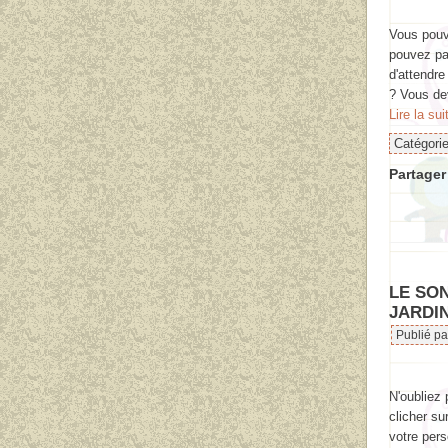
Vous pouv
pouvez par
d'attendre
? Vous dev
Lire la sui
Catégori
Partager 
LE SON
JARDIN
Publié p
N'oubliez 
clicher su
votre pers