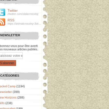
Twitter
//twitter.com/slalacrossing
RSS
https://animalcrossing-3ds.over-blog.com/rss
NEWSLETTER
bonnez-vous pour être averti
es nouveaux articles publiés.
mail
CATÉGORIES
ocket Camp
(1194)
ewsletter
(399)
ew Horizons
(288)
éfis
(238)
ardinosafari
(189)