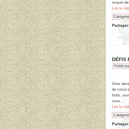
moyen de 
Lire la sui
Catégori
Partager 
DÉFIS
Publié p
Vous devez
de coco) e
fruits, vo
vous...
Lire la sui
Catégori
Partager 