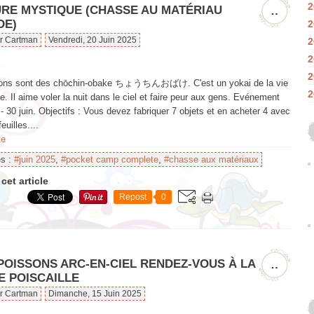
2
URE MYSTIQUE (CHASSE AU MATÉRIAU
…
DE)
2
ar Cartman
Vendredi, 20 Juin 2025
2
2
2
ions sont des chōchin-obake ちょうちんおばけ. C'est un yokai de la vie
2
e. Il aime voler la nuit dans le ciel et faire peur aux gens. Evénement
 - 30 juin. Objectifs : Vous devez fabriquer 7 objets et en acheter 4 avec
euilles....
te
es :
#juin 2025
,
#pocket camp complete
,
#chasse aux matériaux
cet article
Repost
0
 POISSONS ARC-EN-CIEL RENDEZ-VOUS À LA
…
E POISCAILLE
ar Cartman
Dimanche, 15 Juin 2025