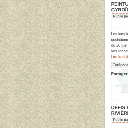
PEINT
GYROÏ
Publié p
Les lamp
quotidienn
du 20 juin
vos rochef
Lire la sui
Catégori
Partager 
DÉFIS
RIVIÈR
Publié p