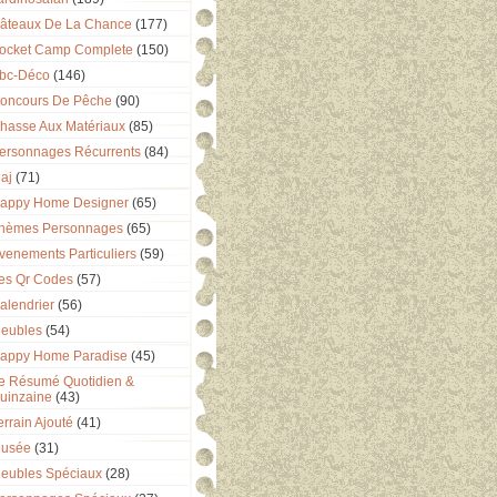
âteaux De La Chance
(177)
ocket Camp Complete
(150)
bc-Déco
(146)
oncours De Pêche
(90)
hasse Aux Matériaux
(85)
ersonnages Récurrents
(84)
aj
(71)
appy Home Designer
(65)
hèmes Personnages
(65)
venements Particuliers
(59)
es Qr Codes
(57)
alendrier
(56)
eubles
(54)
appy Home Paradise
(45)
e Résumé Quotidien &
uinzaine
(43)
errain Ajouté
(41)
usée
(31)
eubles Spéciaux
(28)