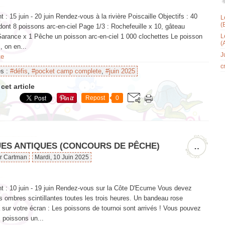
: 15 juin - 20 juin Rendez-vous à la rivière Poiscaille Objectifs : 40
L
(
ont 8 poissons arc-en-ciel Page 1/3 : Rochefeuille x 10, gâteau
Garance x 1 Pêche un poisson arc-en-ciel 1 000 clochettes Le poisson
L
(
, on en...
J
te
c
es :
#défis
,
#pocket camp complete
,
#juin 2025
cet article
Repost
0
ES ANTIQUES (CONCOURS DE PÊCHE)
…
ar Cartman
Mardi, 10 Juin 2025
 : 10 juin - 19 juin Rendez-vous sur la Côte D'Ecume Vous devez
 ombres scintillantes toutes les trois heures. Un bandeau rose
a sur votre écran : Les poissons de tournoi sont arrivés ! Vous pouvez
 poissons un...