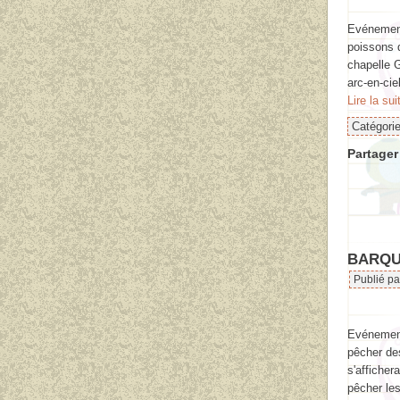
Evénement 
poissons d
chapelle 
arc-en-ciel
Lire la sui
Catégori
Partager 
BARQU
Publié p
Evénement
pêcher des
s'afficher
pêcher les