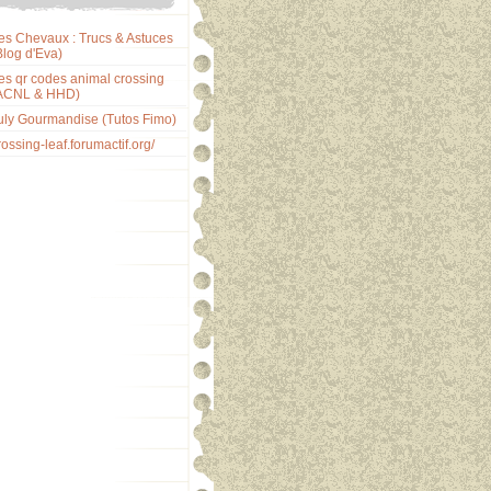
es Chevaux : Trucs & Astuces
Blog d'Eva)
es qr codes animal crossing
ACNL & HHD)
uly Gourmandise (Tutos Fimo)
rossing-leaf.forumactif.org/