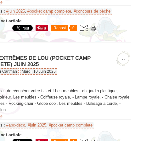
te
es :
#juin 2025
,
#pocket camp complete
,
#concours de pêche
cet article
Repost
0
 EXTRÊMES DE LOU (POCKET CAMP
…
TE) JUIN 2025
ar Cartman
Mardi, 10 Juin 2025
pas de récupérer votre ticket ! Les meubles - ch. jardin plastique, -
térieur. Les meubles - Coiffeuse royale, - Lampe royale, - Chaise royale.
s - Rocking-chair - Globe cool. Les meubles - Balisage à corde, -
lon...
te
es :
#abc-déco
,
#juin 2025
,
#pocket camp complete
cet article