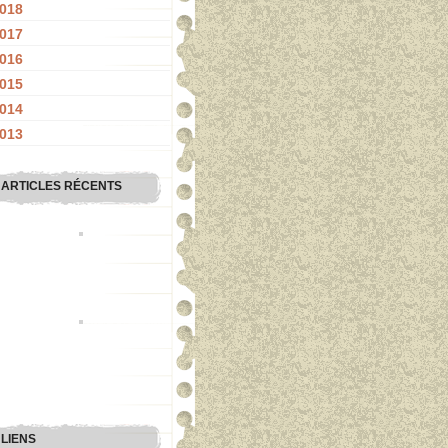
018
017
016
015
014
013
ARTICLES RÉCENTS
LIENS