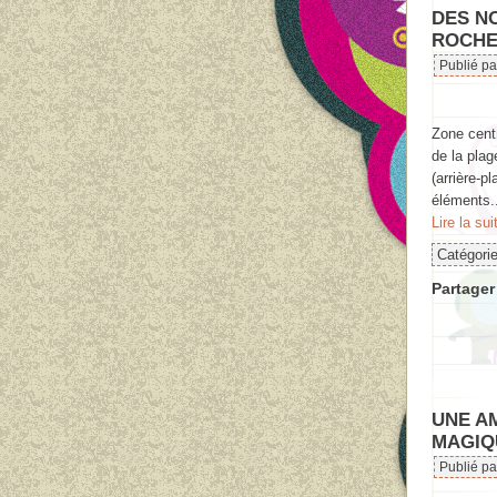
DES N
ROCHE
Publié p
Zone centr
de la plag
(arrière-p
éléments.
Lire la sui
Catégori
Partager 
UNE AM
MAGIQ
Publié p