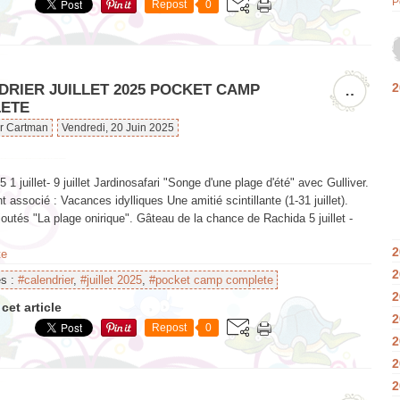
P
Repost
0
2
DRIER JUILLET 2025 POCKET CAMP
…
ETE
ar Cartman
Vendredi, 20 Juin 2025
5 1 juillet- 9 juillet Jardinosafari "Songe d'une plage d'été" avec Gulliver.
associé : Vacances idylliques Une amitié scintillante (1-31 juillet).
joutés "La plage onirique". Gâteau de la chance de Rachida 5 juillet -
2
te
2
es :
#calendrier
,
#juillet 2025
,
#pocket camp complete
2
cet article
2
Repost
0
2
2
2