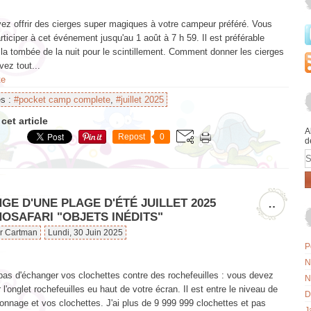
ez offrir des cierges super magiques à votre campeur préféré. Vous
ticiper à cet événement jusqu'au 1 août à 7 h 59. Il est préférable
 la tombée de la nuit pour le scintillement. Comment donner les cierges
ez tout...
te
es :
#pocket camp complete
,
#juillet 2025
cet article
A
Repost
0
d
E
GE D'UNE PLAGE D'ÉTÉ JUILLET 2025
…
OSAFARI "OBJETS INÉDITS"
ar Cartman
Lundi, 30 Juin 2025
P
N
pas d'échanger vos clochettes contre des rochefeuilles : vous devez
N
r l'onglet rochefeuilles eu haut de votre écran. Il est entre le niveau de
D
onnage et vos clochettes. J'ai plus de 9 999 999 clochettes et pas
J