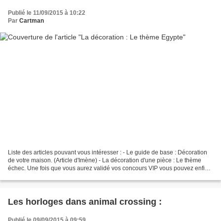
Publié le 11/09/2015 à 10:22
Par
Cartman
Liste des articles pouvant vous intéresser : - Le guide de base : Décoration
de votre maison. (Article d'Imène) - La décoration d'une pièce : Le thème
échec. Une fois que vous aurez validé vos concours VIP vous pouvez enfin
faire preuve d'originalité...
Les horloges dans animal crossing :
Publié le 09/09/2015 à 09:59