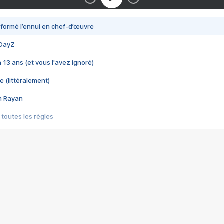
nsformé l’ennui en chef-d’œuvre
 DayZ
 a 13 ans (et vous l'avez ignoré)
e (littéralement)
im Rayan
 toutes les règles
s les jeux vidéo
us choquant de Rockstar ? - Le scandale BULLY
e plus moche de Steam
du RÊVE tourne au CAUCHEMAR
pendant 8 heures