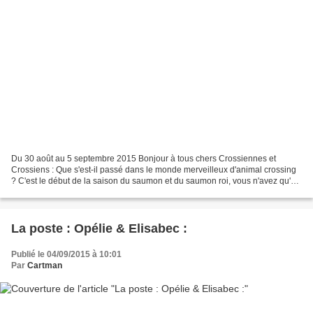
Du 30 août au 5 septembre 2015 Bonjour à tous chers Crossiennes et
Crossiens : Que s'est-il passé dans le monde merveilleux d'animal crossing
? C'est le début de la saison du saumon et du saumon roi, vous n'avez qu'un
petit mois pour en pêcher dans votre...
La poste : Opélie & Elisabec :
Publié le 04/09/2015 à 10:01
Par
Cartman