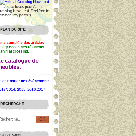
rucs et astuces pour Animal
rossing New Leaf. Feel free to
omment my posts :)
PLAN DU SITE
iste complète des articles
es qr codes des résidents
'animal crossing.
Le catalogue de
meubles.
e calendrier des événements
013/2014
,
2015
,
2016
,
2017
,
RECHERCHE
SUIVEZ-MOI