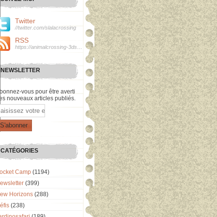
Twitter
//twitter.com/slalacrossing
RSS
https://animalcrossing-3ds.over-blog.com/rss
NEWSLETTER
bonnez-vous pour être averti
es nouveaux articles publiés.
mail
CATÉGORIES
ocket Camp
(1194)
ewsletter
(399)
ew Horizons
(288)
éfis
(238)
ardinosafari
(189)