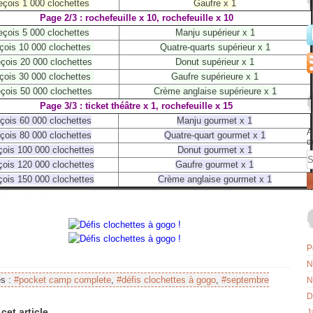
eçois 1 000 clochettes
Gaufre x 1
Page 2/3 : rochefeuille x 10, rochefeuille x 10
eçois 5 000 clochettes
Manju supérieur x 1
çois 10 000 clochettes
Quatre-quarts supérieur x 1
çois 20 000 clochettes
Donut supérieur x 1
çois 30 000 clochettes
Gaufre supérieure x 1
çois 50 000 clochettes
Crème anglaise supérieure x 1
Page 3/3 : ticket théâtre x 1, rochefeuille x 15
çois 60 000 clochettes
Manju gourmet x 1
A
çois 80 000 clochettes
Quatre-quart gourmet x 1
d
ois 100 000 clochettes
Donut gourmet x 1
E
ois 120 000 clochettes
Gaufre gourmet x 1
ois 150 000 clochettes
Crème anglaise gourmet x 1
P
N
es :
#pocket camp complete
,
#défis clochettes à gogo
,
#septembre
N
D
cet article
J