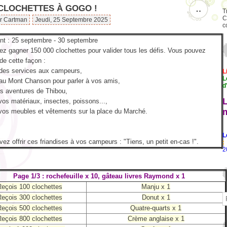
 CLOCHETTES À GOGO !
…
T
C
ar Cartman
Jeudi, 25 Septembre 2025
c
t : 25 septembre - 30 septembre
z gagner 150 000 clochettes pour valider tous les défis. Vous pouvez
de cette façon :
 des services aux campeurs,
L
L
au Mont Chanson pour parler à vos amis,
d
es aventures de Thibou,
vos matériaux, insectes, poissons...,
vos meubles et vêtements sur la place du Marché.
L
ez offrir ces friandises à vos campeurs : "Tiens, un petit en-cas !".
:
2
Page 1/3 : rochefeuille x 10, gâteau livres Raymond x 1
eçois 100 clochettes
Manju x 1
eçois 300 clochettes
Donut x 1
eçois 500 clochettes
Quatre-quarts x 1
eçois 800 clochettes
Crème anglaise x 1