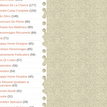
âteaux De La Chance
(177)
ocket Camp Complete
(150)
bc-Déco
(146)
oncours De Pêche
(90)
hasse Aux Matériaux
(85)
ersonnages Récurrents
(84)
aj
(71)
appy Home Designer
(65)
hèmes Personnages
(65)
venements Particuliers
(59)
es Qr Codes
(57)
alendrier
(56)
eubles
(54)
appy Home Paradise
(45)
e Résumé Quotidien &
uinzaine
(43)
errain Ajouté
(41)
usée
(31)
eubles Spéciaux
(28)