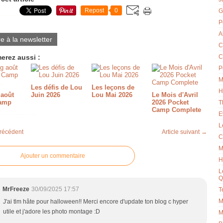
Repost
0
G
P
A
re à la newsletter
C
erez aussi :
C
P
M
Les défis de Lou
Les leçons de
H
 août
Juin 2026
Lou Mai 2026
Le Mois d'Avril
Camp
2026 Pocket
T
Camp Complete
E
L
précédent
Article suivant →
C
M
Ajouter un commentaire
H
L
Q
MrFreeze
30/09/2025 17:57
T
M
J'ai tlm hâte pour halloween!! Merci encore d'update ton blog c hyper
utile et j'adore les photo montage :D
M