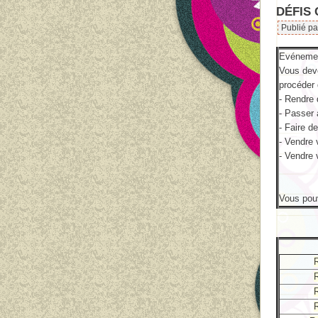
DÉFIS
Publié p
Evénemen
Vous deve
procéder 
- Rendre
- Passer 
- Faire d
- Vendre 
- Vendre 
Vous pouv
R
R
R
R