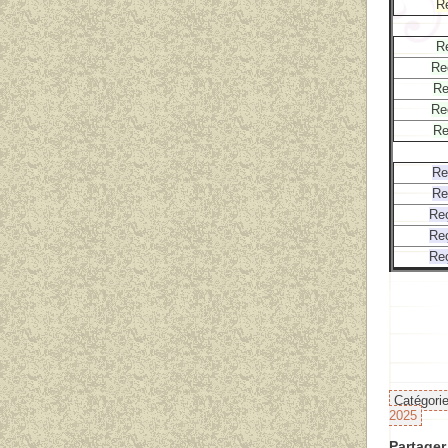
R
R
Re
Re
Re
Re
Re
Re
Reç
Reç
Reç
Catégori
2025
Partager 