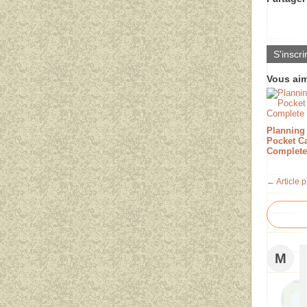
S'inscri
Vous aim
Planning
Pocket 
Complete
← Article 
M