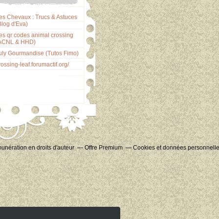
es Chevaux : Trucs & Astuces
Blog d'Eva)
es qr codes animal crossing
ACNL & HHD)
uly Gourmandise (Tutos Fimo)
rossing-leaf.forumactif.org/
nération en droits d'auteur
Offre Premium
Cookies et données personnell