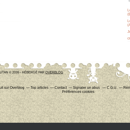
L
(
L
(
J
c
UTAN © 2026 - HÉBERGÉ PAR
OVERBLOG
uit sur Overblog
Top articles
Contact
Signaler un abus
C.G.U.
Rému
Préférences cookies