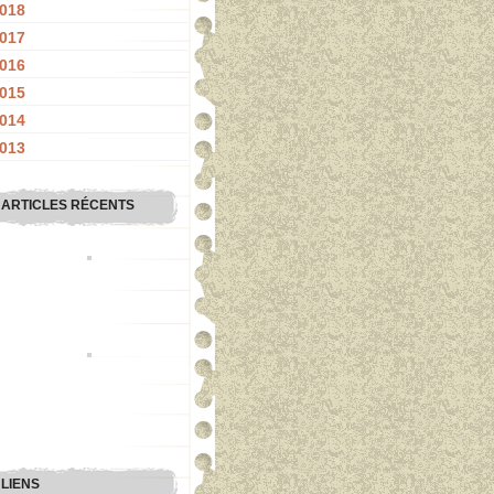
018
017
016
015
014
013
ARTICLES RÉCENTS
LIENS