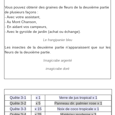
Vous pouvez obtenir des graines de fleurs de la deuxième partie
de plusieurs façons :
- Avec votre assistant,
- Au Mont Chanson,
- En aidant vos campeurs,
- Avec le gyroïde de jardin (achat ou échange).
Le frangipanier bleu
Les insectes de la deuxième partie n'apparaissent que sur les
fleurs de la deuxième partie.
Imagicrabe argenté
imagicrabe doré
Quête 3-1
x 1
Verre de jus tropical x 1
Quête 3-2
x 5
Panneau dir. palmier rose x 1
Quête 3-3
x 15
Noix de coco tropicale x 1
Quête 3-4
x 25
Matériau moderne x 3