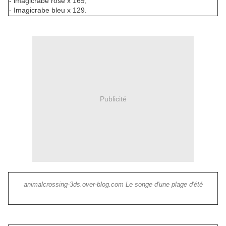
- imagicrabe rose x 169,
- Imagicrabe bleu x 129.
Publicité
animalcrossing-3ds.over-blog.com Le songe d'une plage d'été