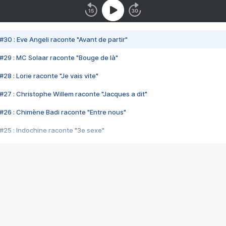
#30 : Eve Angeli raconte "Avant de partir"
#29 : MC Solaar raconte "Bouge de là"
28 : Lorie raconte "Je vais vite"
#27 : Christophe Willem raconte "Jacques a dit"
#26 : Chimène Badi raconte "Entre nous"
#25 : Indochine raconte "3e sexe"
#24 : Zaho raconte "C'est chelou"
#23 : Patrick Bruel raconte "Au café des délices"
#22 : Kyo raconte "Le chemin"
#21 : Nolwenn Leroy raconte "Cassé"
#20 : Patrick Hernandez raconte "Born to be alive"