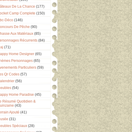
âteaux De La Chance
(177)
ocket Camp Complete
(150)
bc-Déco
(146)
oncours De Pêche
(90)
hasse Aux Matériaux
(85)
ersonnages Récurrents
(84)
aj
(71)
appy Home Designer
(65)
hèmes Personnages
(65)
venements Particuliers
(59)
es Qr Codes
(57)
alendrier
(56)
eubles
(54)
appy Home Paradise
(45)
e Résumé Quotidien &
uinzaine
(43)
errain Ajouté
(41)
usée
(31)
eubles Spéciaux
(28)