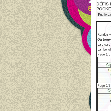
DÉFIS 
POCKE
Publié p
Rendez-vou
Où trouv
La cigale
La libellu
Page 1/3 
Cap
Ca
Page 2/3 
Ca
C