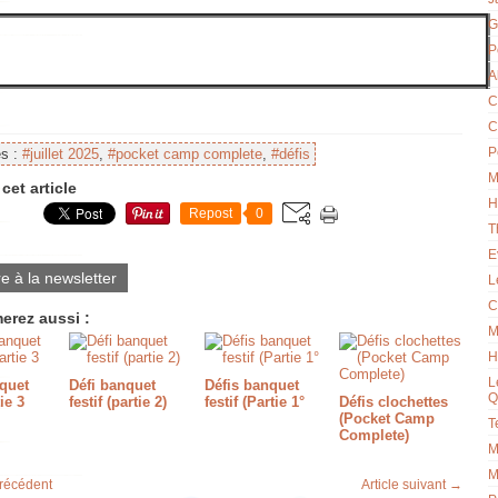
G
P
A
C
C
P
es :
#juillet 2025
,
#pocket camp complete
,
#défis
M
cet article
H
Repost
0
T
E
re à la newsletter
L
C
erez aussi :
M
H
L
quet
Défi banquet
Défis banquet
Q
tie 3
festif (partie 2)
festif (Partie 1°
Défis clochettes
(Pocket Camp
T
Complete)
M
M
précédent
Article suivant →