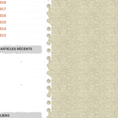
018
017
016
015
014
013
ARTICLES RÉCENTS
LIENS