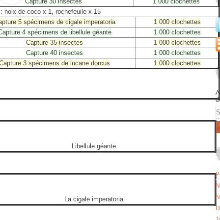
Capture 30 insectes
1 000 clochettes
: noix de coco x 1, rochefeuile x 15
pture 5 spécimens de cigale imperatoria
1 000 clochettes
Capture 4 spécimens de libellule géante
1 000 clochettes
Capture 35 insectes
1 000 clochettes
Capture 40 insectes
1 000 clochettes
Capture 3 spécimens de lucane dorcus
1 000 clochettes
A
d
E
Libellule géante
P
N
N
La cigale imperatoria
D
J