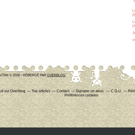
L
(
L
(
J
c
UTAN © 2026 - HÉBERGÉ PAR
OVERBLOG
uit sur Overblog
Top articles
Contact
Signaler un abus
C.G.U.
Rému
Préférences cookies