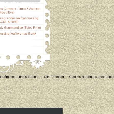
es Chevaux : Trucs & Astuces
Blog d'Eva)
es qr codes animal crossing
ACNL & HHD)
uly Gourmandise (Tutos Fimo)
rossing-leaf.forumactif.org/
nération en droits d'auteur
Offre Premium
Cookies et données personnell