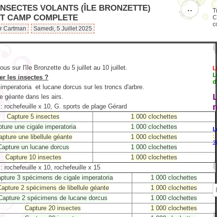
INSECTES VOLANTS (ÎLE BRONZETTE)
…
T
T CAMP COMPLETE
C
c
ar Cartman
Samedi, 5 Juillet 2025
s sur l'île Bronzette du 5 juillet au 10 juillet.
L
L
er les insectes ?
d
 imperatoria et lucane dorcus sur les troncs d'arbre.
le géante dans les airs.
: rochefeuille x 10, G. sports de plage Gérard
Capture 5 insectes
1 000 clochettes
ture une cigale imperatoria
1 000 clochettes
L
:
pture une libellule géante
1 000 clochettes
2
Capture un lucane dorcus
1 000 clochettes
Capture 10 insectes
1 000 clochettes
: rochefeuille x 10, rochefeuille x 15
pture 3 spécimens de cigale imperatoria
1 000 clochettes
apture 2 spécimens de libellule géante
1 000 clochettes
Capture 2 spécimens de lucane dorcus
1 000 clochettes
Capture 20 insectes
1 000 clochettes