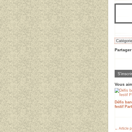
Catégori
Partager 
S'inscri
Vous aim
Défis ban
festif Par
← Article 