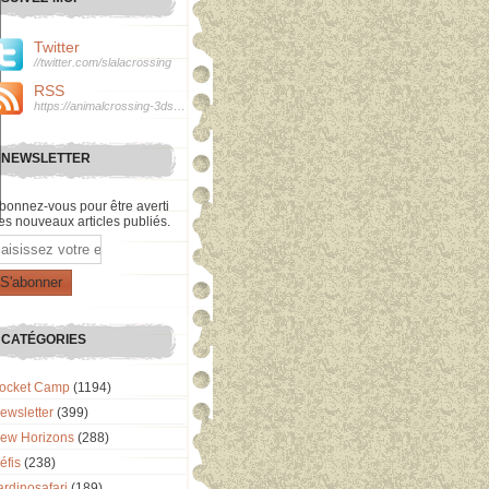
Twitter
//twitter.com/slalacrossing
RSS
https://animalcrossing-3ds.over-blog.com/rss
NEWSLETTER
bonnez-vous pour être averti
es nouveaux articles publiés.
mail
CATÉGORIES
ocket Camp
(1194)
ewsletter
(399)
ew Horizons
(288)
éfis
(238)
ardinosafari
(189)