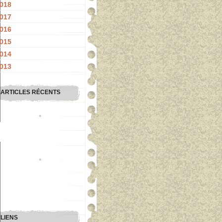
018
017
016
015
014
013
ARTICLES RÉCENTS
LIENS