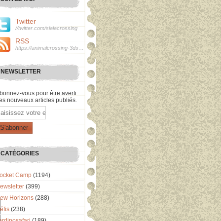
Twitter
//twitter.com/slalacrossing
RSS
https://animalcrossing-3ds.over-blog.com/rss
NEWSLETTER
bonnez-vous pour être averti
es nouveaux articles publiés.
mail
CATÉGORIES
ocket Camp
(1194)
ewsletter
(399)
ew Horizons
(288)
éfis
(238)
ardinosafari
(189)