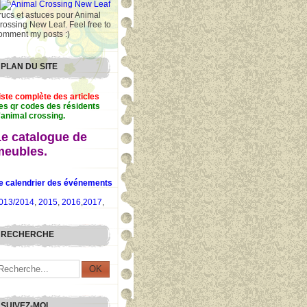
rucs et astuces pour Animal
rossing New Leaf. Feel free to
omment my posts :)
PLAN DU SITE
iste complète des articles
es qr codes des résidents
'animal crossing.
Le catalogue de
meubles.
e calendrier des événements
013/2014
,
2015
,
2016
,
2017
,
RECHERCHE
SUIVEZ-MOI