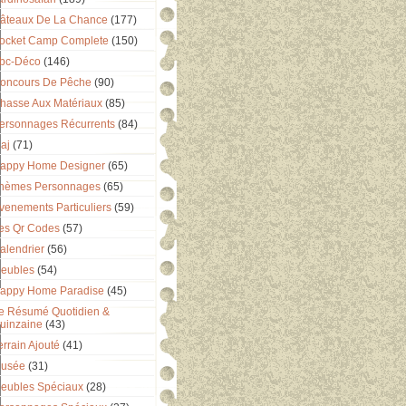
âteaux De La Chance
(177)
ocket Camp Complete
(150)
bc-Déco
(146)
oncours De Pêche
(90)
hasse Aux Matériaux
(85)
ersonnages Récurrents
(84)
aj
(71)
appy Home Designer
(65)
hèmes Personnages
(65)
venements Particuliers
(59)
es Qr Codes
(57)
alendrier
(56)
eubles
(54)
appy Home Paradise
(45)
e Résumé Quotidien &
uinzaine
(43)
errain Ajouté
(41)
usée
(31)
eubles Spéciaux
(28)