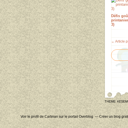
Défis goû
printanier
3)
← Article 
THEME: KESEM
Voir le profil de
Cartman
sur le portail Overblog
Créer un blog grat