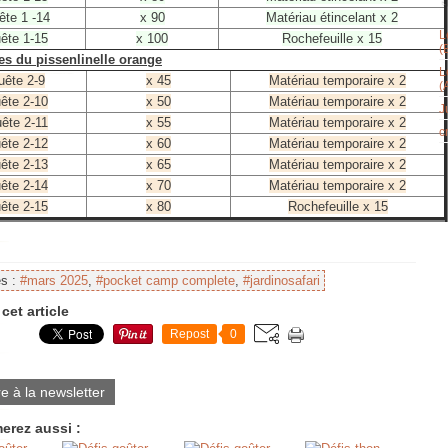
ête 1 -14
x 90
Matériau étincelant x 2
L
ête 1-15
x 100
Rochefeuille x 15
(
es du pissenlinelle orange
L
uête 2-9
x 45
Matériau temporaire x 2
(
ête 2-10
x 50
Matériau temporaire x 2
J
ête 2-11
x 55
Matériau temporaire x 2
c
ête 2-12
x 60
Matériau temporaire x 2
ête 2-13
x 65
Matériau temporaire x 2
ête 2-14
x 70
Matériau temporaire x 2
ête 2-15
x 80
Rochefeuille x 15
es :
#mars 2025
,
#pocket camp complete
,
#jardinosafari
cet article
Repost
0
re à la newsletter
erez aussi :