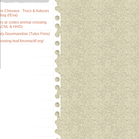
es Chevaux : Trucs & Astuces
Blog d'Eva)
es qr codes animal crossing
ACNL & HHD)
uly Gourmandise (Tutos Fimo)
rossing-leaf.forumactif.org/