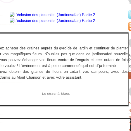
z acheter des graines auprès du gyroïde de jardin et continuer de planter
er vos magnifiques fleurs. N'oubliez pas que dans ce jardinosafari nouvelle
A
d
vous pouvez échanger vos fleurs contre de l'engrais et ceci autant de fois
E
le voulez ! L'événement est à peine commencé qu'il est d"ja terminé...
vez obtenir des graines de fleurs en aidant vos campeurs, avec des
d'amis au Mont Chanson et avec votre assistant.
Le pissenlit blanc
P
N
N
D
J