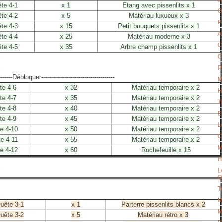
te 4-1
x 1
Etang avec pissenlits x 1
G
te 4-2
x 5
Matériau luxueux x 3
P
te 4-3
x 15
Petit bouquets pissenlits x 1
A
te 4-4
x 25
Matériau moderne x 3
C
te 4-5
x 35
Arbre champ pissenlits x 1
C
P
--------Débloquer-------------------------------------
M
te 4-6
x 32
Matériau temporaire x 2
H
te 4-7
x 35
Matériau temporaire x 2
T
te 4-8
x 40
Matériau temporaire x 2
E
te 4-9
x 45
Matériau temporaire x 2
L
e 4-10
x 50
Matériau temporaire x 2
C
e 4-11
x 55
Matériau temporaire x 2
M
e 4-12
x 60
Rochefeuille x 15
H
L
Q
T
M
uête 3-1
x 1
Parterre pissenlits blancs x 2
M
uête 3-2
x 5
Matériau rétro x 3