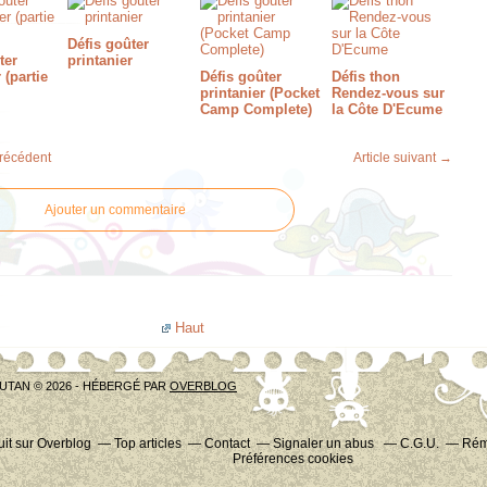
Défis goûter
ter
printanier
 (partie
Défis goûter
Défis thon
printanier (Pocket
Rendez-vous sur
Camp Complete)
la Côte D'Ecume
précédent
Article suivant →
Ajouter un commentaire
Haut
UTAN © 2026 - HÉBERGÉ PAR
OVERBLOG
uit sur Overblog
Top articles
Contact
Signaler un abus
C.G.U.
Rému
Préférences cookies