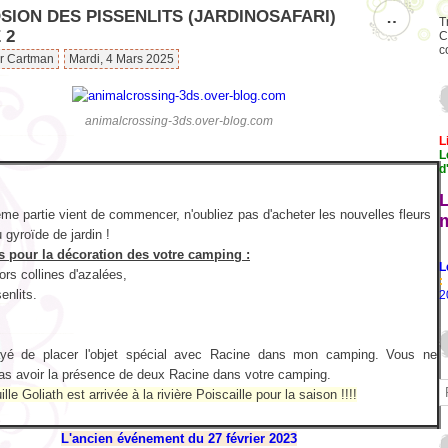
SION DES PISSENLITS (JARDINOSAFARI)
…
T
 2
C
c
ar Cartman
Mardi, 4 Mars 2025
animalcrossing-3ds.over-blog.com
L
L
d
me partie vient de commencer, n'oubliez pas d'acheter les nouvelles fleurs
 gyroïde de jardin !
s pour la décoration des votre camping :
L
ors collines d'azalées,
:
senlits.
2
ayé de placer l'objet spécial avec Racine dans mon camping. Vous ne
as avoir la présence de deux Racine dans votre camping.
lle Goliath est arrivée à la rivière Poiscaille pour la saison !!!!
L'ancien événement du 27 février 2023