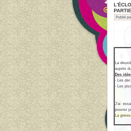
L'ÉCLO
PARTIE
Publié p
La deuxiè
auprès du
Des idée
- Les déc
- Les pis
J'ai ess
pouvez p
La grenoui