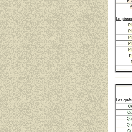
Pla
P
Le pissen
Pl
Pl
Pl
Pl
Pl
P
Les quêt
Qu
Qu
Qu
Qu
Qu