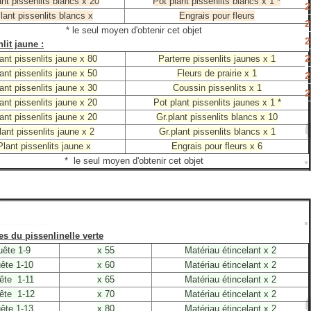
nt pissenlits blancs x 20
Pot plant pissenlits blancs x 1 *
2
lant pissenlits blancs x
Engrais pour fleurs
2
* le seul moyen d'obtenir cet objet
2
lit jaune :
2
ant pissenlits jaune x 80
Parterre pissenlits jaunes x 1
ant pissenlits jaune x 50
Fleurs de prairie x 1
2
ant pissenlits jaune x 30
Coussin pissenlits x 1
2
ant pissenlits jaune x 20
Pot plant pissenlits jaunes x 1 *
ant pissenlits jaune x 20
Gr.plant pissenlits blancs x 10
lant pissenlits jaune x 2
Gr.plant pissenlits blancs x 1
Plant pissenlits jaune x
Engrais pour fleurs x 6
* le seul moyen d'obtenir cet objet
es du pissenlinelle verte
ête 1-9
x 55
Matériau étincelant x 2
ête 1-10
x 60
Matériau étincelant x 2
ête 1-11
x 65
Matériau étincelant x 2
ête 1-12
x 70
Matériau étincelant x 2
ête 1-13
x 80
Matériau étincelant x 2