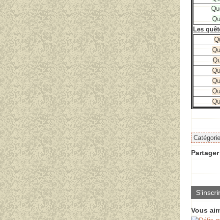
Qu
Qu
Les quêt
Q
Qu
Qu
Qu
Qu
Qu
Qu
Catégori
Partager 
S'inscri
Vous aim