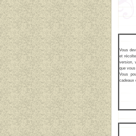
Vous deve
et récolt
version, 
que vous 
Vous pou
cadeaux 