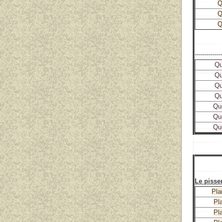
Q
Q
Q
------------
Qu
Qu
Qu
Qu
Qu
Qu
Qu
Le pissen
Pla
Pla
Pla