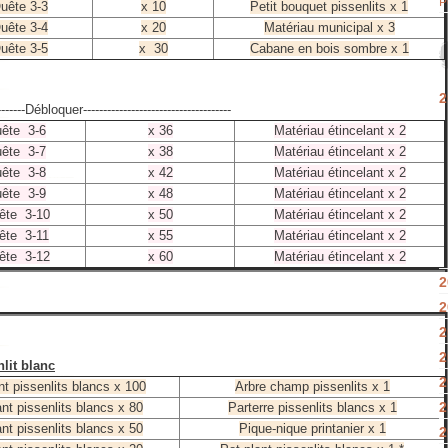
P
uête 3-3
x 10
Petit bouquet pissenlits x 1
uête 3-4
x 20
Matériau municipal x 3
uête 3-5
x 30
Cabane en bois sombre x 1
2
--------Débloquer-------------------------------------
ête 3-6
x 36
Matériau étincelant x 2
ête 3-7
x 38
Matériau étincelant x 2
ête 3-8
x 42
Matériau étincelant x 2
ête 3-9
x 48
Matériau étincelant x 2
ête 3-10
x 50
Matériau étincelant x 2
ête 3-11
x 55
Matériau étincelant x 2
ête 3-12
x 60
Matériau étincelant x 2
2
2
2
2
lit blanc
2
nt pissenlits blancs x 100
Arbre champ pissenlits x 1
2
nt pissenlits blancs x 80
Parterre pissenlits blancs x 1
nt pissenlits blancs x 50
Pique-nique printanier x 1
2