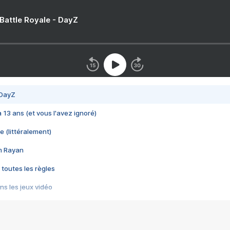
 Battle Royale - DayZ
 DayZ
 a 13 ans (et vous l'avez ignoré)
e (littéralement)
im Rayan
 toutes les règles
s les jeux vidéo
us choquant de Rockstar ? - Le scandale BULLY
e plus moche de Steam