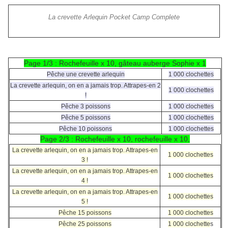
La crevette Arlequin Pocket Camp Complete
Page 1/3 : Rochefeuille x 10, gâteau auberge Sophie x 1
Pêche une crevette arlequin
1 000 clochettes
La crevette arlequin, on en a jamais trop. Attrapes-en 2
1 000 clochettes
!
Pêche 3 poissons
1 000 clochettes
Pêche 5 poissons
1 000 clochettes
Pêche 10 poissons
1 000 clochettes
Page 2/3 : Rochefeuille x 10, rochefeuille x 10,
La crevette arlequin, on en a jamais trop. Attrapes-en
1 000 clochettes
3 !
La crevette arlequin, on en a jamais trop. Attrapes-en
1 000 clochettes
4 !
La crevette arlequin, on en a jamais trop. Attrapes-en
1 000 clochettes
5 !
Pêche 15 poissons
1 000 clochettes
Pêche 25 poissons
1 000 clochette
s