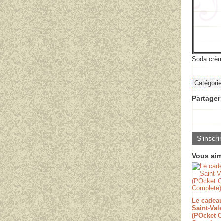
Soda crèm
Catégori
Partager 
S'inscri
Vous aim
Le cadeau
Saint-Val
(POcket 