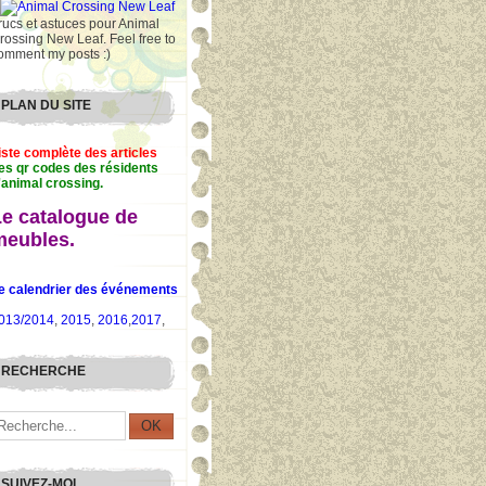
rucs et astuces pour Animal
rossing New Leaf. Feel free to
omment my posts :)
PLAN DU SITE
iste complète des articles
es qr codes des résidents
'animal crossing.
Le catalogue de
meubles.
e calendrier des événements
013/2014
,
2015
,
2016
,
2017
,
RECHERCHE
SUIVEZ-MOI