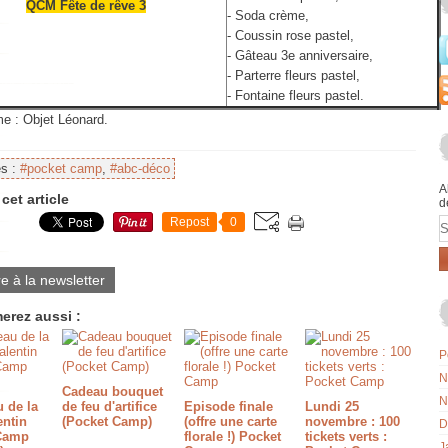
QCM Fête de rêve 3
- Soda crème,
- Coussin rose pastel,
- Gâteau 3e anniversaire,
- Parterre fleurs pastel,
- Fontaine fleurs pastel.
e : Objet Léonard.
es :
#pocket camp
,
#abc-déco
A
cet article
d
E
Repost
0
re à la newsletter
erez aussi :
P
N
Cadeau bouquet
N
 de la
de feu d'artifice
Episode finale
Lundi 25
entin
(Pocket Camp)
(offre une carte
novembre : 100
D
Camp
florale !) Pocket
tickets verts :
J