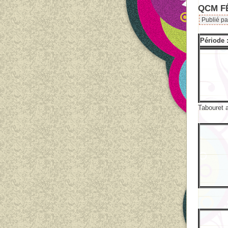
QCM FÊ
Publié p
Période 
Tabouret a