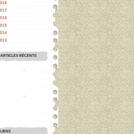
018
017
016
015
014
013
ARTICLES RÉCENTS
LIENS