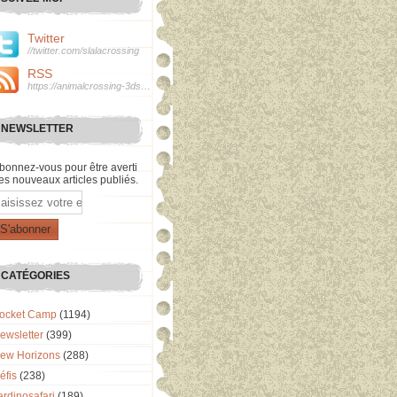
Twitter
//twitter.com/slalacrossing
RSS
https://animalcrossing-3ds.over-blog.com/rss
NEWSLETTER
bonnez-vous pour être averti
es nouveaux articles publiés.
mail
CATÉGORIES
ocket Camp
(1194)
ewsletter
(399)
ew Horizons
(288)
éfis
(238)
ardinosafari
(189)