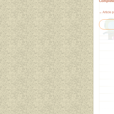
Complete
← Article 