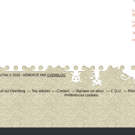
L
(
L
(
J
c
UTAN © 2026 - HÉBERGÉ PAR
OVERBLOG
uit sur Overblog
Top articles
Contact
Signaler un abus
C.G.U.
Rému
Préférences cookies