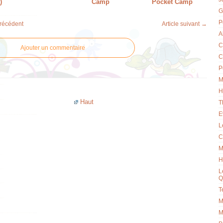
)
Camp
Pocket Camp
G
P
précédent
Article suivant →
A
C
Ajouter un commentaire
C
P
M
H
Haut
T
E
L
C
M
H
L
Q
T
M
M