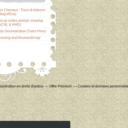
es Chevaux : Trucs & Astuces
Blog d'Eva)
es qr codes animal crossing
ACNL & HHD)
uly Gourmandise (Tutos Fimo)
rossing-leaf.forumactif.org/
nération en droits d'auteur
Offre Premium
Cookies et données personnell