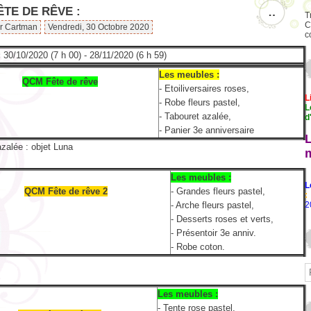
TE DE RÊVE :
…
T
C
ar Cartman
Vendredi, 30 Octobre 2020
c
:
30/10/2020 (7 h 00) - 28/11/2020 (6 h 59)
Les meubles :
QCM Fête de rêve
- Etoiliversaires roses,
L
- Robe fleurs pastel,
L
- Tabouret azalée,
d
- Panier 3e anniversaire
zalée : objet Luna
Les meubles :
L
QCM Fête de rêve 2
- Grandes fleurs pastel,
:
- Arche fleurs pastel,
2
- Desserts roses et verts,
- Présentoir 3e anniv.
- Robe coton.
Les meubles :
- Tente rose pastel,