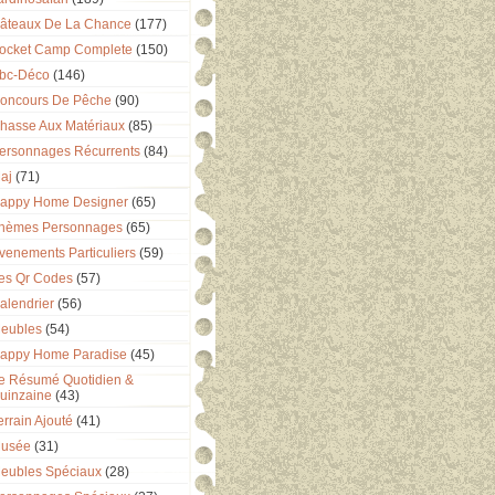
âteaux De La Chance
(177)
ocket Camp Complete
(150)
bc-Déco
(146)
oncours De Pêche
(90)
hasse Aux Matériaux
(85)
ersonnages Récurrents
(84)
aj
(71)
appy Home Designer
(65)
hèmes Personnages
(65)
venements Particuliers
(59)
es Qr Codes
(57)
alendrier
(56)
eubles
(54)
appy Home Paradise
(45)
e Résumé Quotidien &
uinzaine
(43)
errain Ajouté
(41)
usée
(31)
eubles Spéciaux
(28)