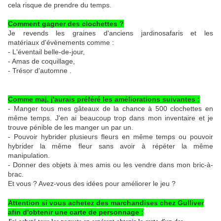
cela risque de prendre du temps.
Comment gagner des clochettes ?
Je revends les graines d'anciens jardinosafaris et les
matériaux
d'évènements comme :
- L'éventail belle-de-jour,
- Amas de coquillage,
- Trésor d'automne .
Comme maj, j'aurais préféré les améliorations suivantes :
- Manger tous mes gâteaux de la chance à 500 clochettes en
même temps. J'en ai beaucoup trop dans mon inventaire et je
trouve pénible de les manger un par un.
- Pouvoir hybrider plusieurs fleurs en même temps ou pouvoir
hybrider la même fleur sans avoir à répéter la même
manipulation.
- Donner des objets à mes amis ou les vendre dans mon bric-à-
brac.
Et vous ? Avez-vous des idées pour améliorer le jeu ?
Attention si vous achetez des marchandises chez Gulliver
afin d'obtenir une carte de personnage :