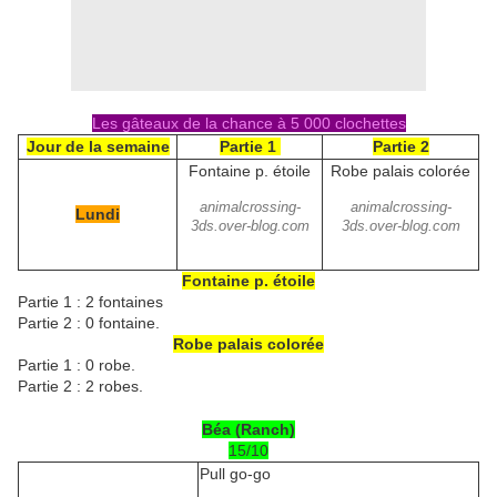
Les gâteaux de la chance à 5 000 clochettes
Jour de la semaine
Partie 1
Partie 2
Fontaine p. étoile
Robe palais colorée
animalcrossing-
animalcrossing-
Lundi
3ds.over-blog.com
3ds.over-blog.com
Fontaine p. étoile
Partie 1 : 2 fontaines
Partie 2 : 0 fontaine.
Robe palais colorée
Partie 1 : 0 robe.
Partie 2 : 2 robes.
Béa (Ranch)
15/10
Pull go-go