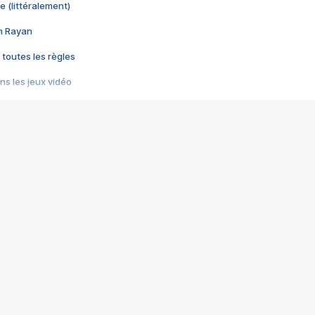
e (littéralement)
im Rayan
 toutes les règles
s les jeux vidéo
us choquant de Rockstar ? - Le scandale BULLY
e plus moche de Steam
du RÊVE tourne au CAUCHEMAR
pendant 8 heures
it… à tort
umiliés par un jeu vidéo
ire - Final Fantasy 8
ti un empire - Age of Empires
story DOFUS