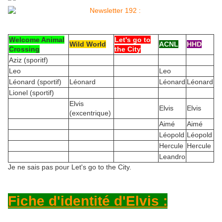
Welcome Animal
Let's go to
Wild World
ACNL
HHD
Crossing
the City
Aziz (sporitf)
Leo
Leo
Léonard (sportif)
Léonard
Léonard
Léonard
Lionel (sportif)
Elvis
Elvis
Elvis
(excentrique)
Aimé
Aimé
Léopold
Léopold
Hercule
Hercule
Leandro
Je ne sais pas pour Let's go to the City.
Fiche d'identité d'Elvis :