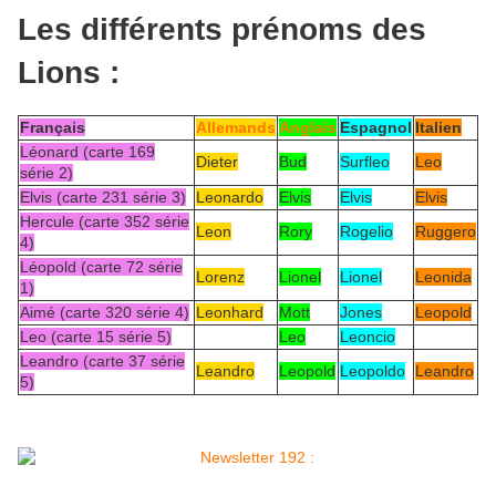
Les différents prénoms des
Lions :
Français
Allemands
Anglais
Espagnol
Italien
Léonard (carte 169
Dieter
Bud
Surfleo
Leo
série 2)
Elvis (carte 231 série 3)
Leonardo
Elvis
Elvis
Elvis
Hercule (carte 352 série
Leon
Rory
Rogelio
Ruggero
4)
Léopold (carte 72 série
Lorenz
Lionel
Lionel
Leonida
1)
Aimé (carte 320 série 4)
Leonhard
Mott
Jones
Leopold
Leo (carte 15 série 5)
Leo
Leoncio
Leandro (carte 37 série
Leandro
Leopold
Leopoldo
Leandro
5)