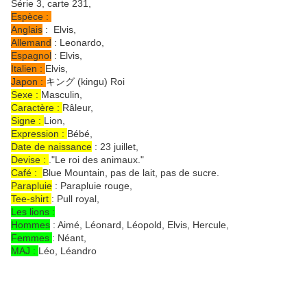
Série 3, carte 231,
Espèce :
Anglais
: Elvis,
Allemand
: Leonardo,
Espagnol
: Elvis,
Italien :
Elvis,
Japon :
キング (kingu) Roi
Sexe :
Masculin,
Caractère :
Râleur,
Signe :
Lion,
Expression :
Bébé,
Date de naissance
: 23 juillet,
Devise :
."Le roi des animaux."
Café :
Blue Mountain, pas de lait, pas de sucre.
Parapluie
: Parapluie rouge,
Tee-shirt
: Pull royal,
Les lions :
Hommes
: Aimé, Léonard, Léopold, Elvis, Hercule,
Femmes
: Néant,
MAJ :
Léo, Léandro