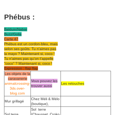
Phébus :
Balduin/Nabar
Buzz/Golia
Carte 47
Phébus est un cordon-bleu, mais
selon ses goûts. Tu n'aimes pas
la mayo ? Maintenant si, coco !
Tu n'aimes pas qu'on t'appelle
"coco" ? Maintenant si, coco !
Expression : flap flap
Les objets de la
caravanerie
Vous pouvez les
animalcrossing-
Les retouches
trouver aussi
3ds.over-
blog.com
Chez Méli & Mélo
Mur grillagé
(boutique),
Sol terre
Sol terre
(Chausset, Croko