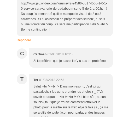
http://www.jeuxvideo.com/forums/42-24586-55174506-1-0-1-
0-service-caravanerie-de-badaboum-serie-5-de-1-a-50.htm )
Du coup j'ai remarqué qu'il te manque le visuel de 2 ou 3
caravanes . Si tu as besoin de préparer des screen' , tu sais
où me trouver du coup , ce sera ma participation ! <br /> <br />
Bonne continuation !
Répondre
C
Cartman
02/03/2018 10:25
Si tu préfères que je passe il n'y a pas de problème.
T
Tnt
01/03/2018 22:58
Salut !<br /> <br /> Dans mon esprit , c'est toi qui
passait chez les gens prendre les photos (-_-)' Va
savoir pourquoi ... <br /> <br /> Oui bien sûr , aucun
soucis ( faut que je trouve comment retrouver la
photo pour la mettre sur le web et je te fais ça , ça me
sera utile de toute façon pour partager des images