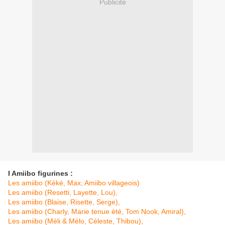
Publicité
I Amiibo figurines :
Les amiibo (Kéké, Max, Amiibo villageois)
Les amiibo (Resetti, Layette, Lou),
Les amiibo (Blaise, Risette, Serge),
Les amiibo (Charly, Marie tenue été, Tom Nook, Amiral),
Les amiibo (Méli & Mélo, Céleste, Thibou),