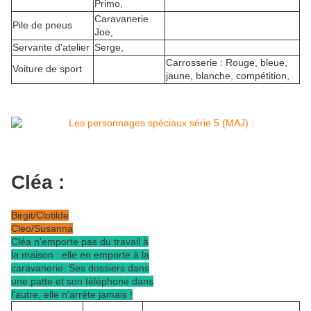
Primo,
Caravanerie
Pile de pneus
Joe,
Servante d'atelier
Serge,
Carrosserie : Rouge, bleue,
Voiture de sport
jaune, blanche, compétition,
Cléa :
Birgit/Clotilde
Cleo/Susanna
Cléa n'emporte pas du travail à
la maison : elle en emporte à la
caravanerie. Ses dossiers dans
une patte et son téléphone dans
l'autre, elle n'arrête jamais !