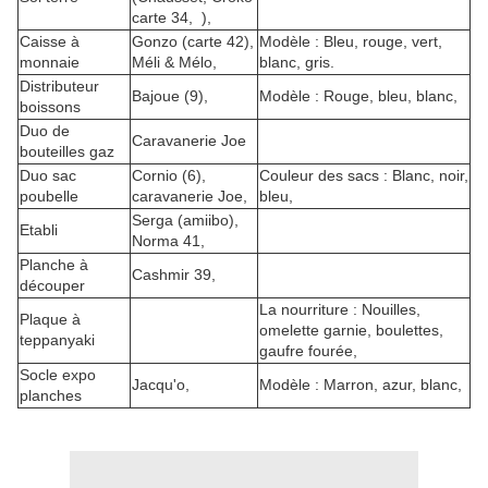
carte 34, ),
Caisse à
Gonzo (carte 42),
Modèle : Bleu, rouge, vert,
monnaie
Méli & Mélo,
blanc, gris.
Distributeur
Bajoue (9),
Modèle : Rouge, bleu, blanc,
boissons
Duo de
Caravanerie Joe
bouteilles gaz
Duo sac
Cornio (6),
Couleur des sacs : Blanc, noir,
poubelle
caravanerie Joe,
bleu,
Serga (amiibo),
Etabli
Norma 41,
Planche à
Cashmir 39,
découper
La nourriture : Nouilles,
Plaque à
omelette garnie, boulettes,
teppanyaki
gaufre fourée,
Socle expo
Jacqu'o,
Modèle : Marron, azur, blanc,
planches