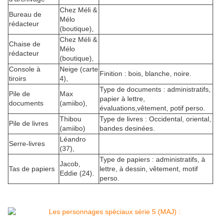
Chez Méli &
Bureau de
Mélo
rédacteur
(boutique),
Chez Méli &
Chaise de
Mélo
rédacteur
(boutique),
Console à
Neige (carte
Finition : bois, blanche, noire.
tiroirs
4),
Type de documents : administratifs,
Pile de
Max
papier à lettre,
documents
(amiibo),
évaluations,vêtement, potif perso.
Thibou
Type de livres : Occidental, oriental,
Pile de livres
(amiibo)
bandes desinées.
Léandro
Serre-livres
(37),
Type de papiers : administratifs, à
Jacob,
Tas de papiers
lettre, à dessin, vêtement, motif
Eddie (24).
perso.