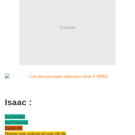
Publicité
Isaac :
Ike/Astillas
Ike/Ortensio
Carte 49,
Donne une voiture et une clé de