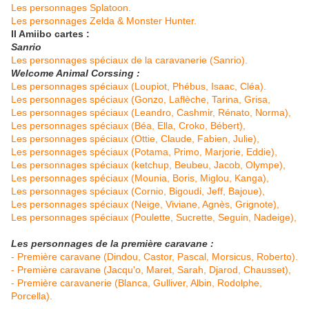
Les personnages Splatoon.
Les personnages Zelda & Monster Hunter.
II Amiibo cartes :
Sanrio
Les personnages spéciaux de la caravanerie (Sanrio).
Welcome Animal Corssing :
Les personnages spéciaux (Loupiot, Phébus, Isaac, Cléa).
Les personnages spéciaux (Gonzo, Laflèche, Tarina, Grisa,
Les personnages spéciaux (Leandro, Cashmir, Rénato, Norma),
Les personnages spéciaux (Béa, Ella, Croko, Bébert),
Les personnages spéciaux (Ottie, Claude, Fabien, Julie),
Les personnages spéciaux (Potama, Primo, Marjorie, Eddie),
Les personnages spéciaux (ketchup, Beubeu, Jacob, Olympe),
Les personnages spéciaux (Mounia, Boris, Miglou, Kanga),
Les personnages spéciaux (Cornio, Bigoudi, Jeff, Bajoue),
Les personnages spéciaux (Neige, Viviane, Agnès, Grignote),
Les personnages spéciaux (Poulette, Sucrette, Seguin, Nadeige),
Les personnages de la première caravane :
- Première caravane (Dindou, Castor, Pascal, Morsicus, Roberto).
- Première caravane (Jacqu'o, Maret, Sarah, Djarod, Chausset),
- Première caravanerie (Blanca, Gulliver, Albin, Rodolphe,
Porcella).