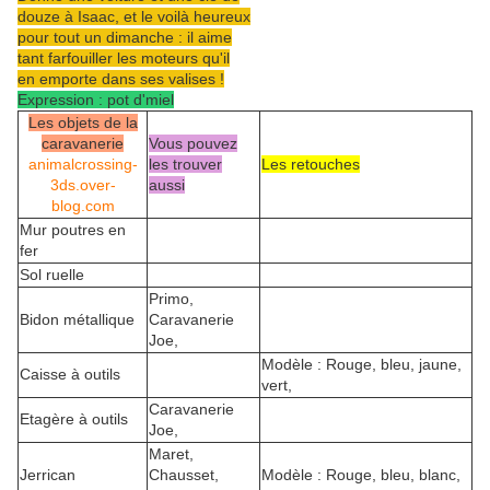
douze à Isaac, et le voilà heureux
pour tout un dimanche : il aime
tant farfouiller les moteurs qu'il
en emporte dans ses valises !
Expression : pot d'miel
Les objets de la
caravanerie
Vous pouvez
animalcrossing-
les trouver
Les retouches
3ds.over-
aussi
blog.com
Mur poutres en
fer
Sol ruelle
Primo,
Bidon métallique
Caravanerie
Joe,
Modèle : Rouge, bleu, jaune,
Caisse à outils
vert,
Caravanerie
Etagère à outils
Joe,
Maret,
Jerrican
Chausset,
Modèle : Rouge, bleu, blanc,