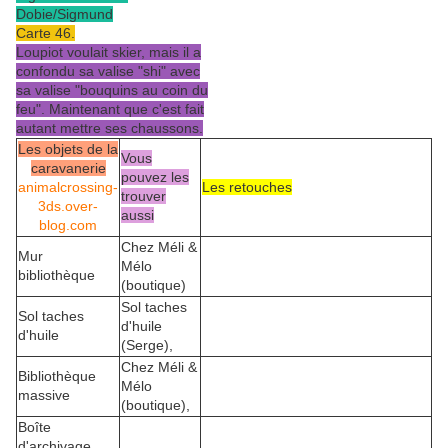
Dobie/Sigmund
Carte 46.
Loupiot voulait skier, mais il a
confondu sa valise "shi" avec
sa valise "bouquins au coin du
feu". Maintenant que c'est fait
autant mettre ses chaussons.
Les objets de la
Vous
caravanerie
pouvez les
animalcrossing-
Les retouches
trouver
3ds.over-
aussi
blog.com
Chez Méli &
Mur
Mélo
bibliothèque
(boutique)
Sol taches
Sol taches
d'huile
d'huile
(Serge),
Chez Méli &
Bibliothèque
Mélo
massive
(boutique),
Boîte
d'archivage