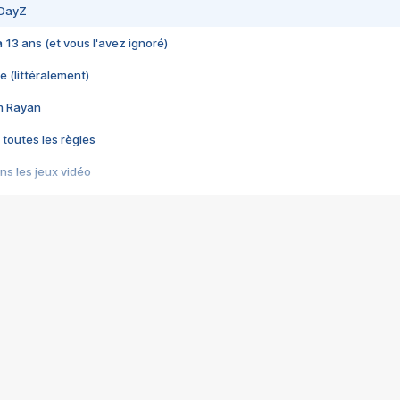
 DayZ
 a 13 ans (et vous l'avez ignoré)
e (littéralement)
im Rayan
 toutes les règles
s les jeux vidéo
us choquant de Rockstar ? - Le scandale BULLY
e plus moche de Steam
du RÊVE tourne au CAUCHEMAR
pendant 8 heures
it… à tort
umiliés par un jeu vidéo
ire - Final Fantasy 8