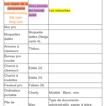
Les objets de la
Vous pouvez
caravanerie
les trouver
Les retouches
animalcrossing-
aussi
3ds.over-
blog.com
Mur pro
Moquette
Moquettes
dalles (Neige
dalles
carte 4),
Armoire à
Thibou,
classeurs
Bureau pro
courbe
Chariot à
Eddie 24,
classeurs
Chariot à
Eddie 24,
roulettes
Fauteuil pro
Fabien 28,
Ordinateur
Charly,
Modèle : Blanc, noir,
portable
Type de documents :
Pile de
Max,
administratifs, papier à lettre,