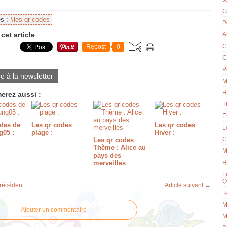
G
es :
#les qr codes
P
cet article
A
C
Repost
0
C
P
re à la newsletter
M
H
erez aussi :
T
E
odes de
Les qr codes
Les qr codes
L
05 :
plage :
Hiver :
C
Les qr codes
Thème : Alice au
M
pays des
merveilles
H
L
Q
précédent
Article suivant →
T
M
Ajouter un commentaire
M