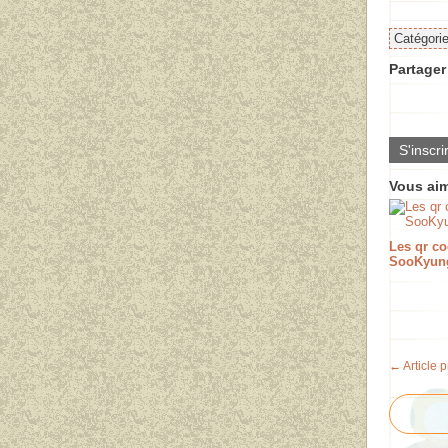
Catégori
Partager 
S'inscri
Vous aim
Les qr c
SooKyung
← Article 