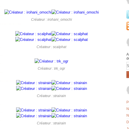
Créateur : irohani_omochi
Créateur : scalphat
A
d
E
Créateur : trk_ogr
Créateur : strairain
P
N
N
D
Créateur : strairain
J