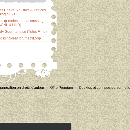
es Chevaux : Trucs & Astuces
Blog d'Eva)
es qr codes animal crossing
ACNL & HHD)
uly Gourmandise (Tutos Fimo)
rossing-leaf.forumactif.org/
nération en droits d'auteur
Offre Premium
Cookies et données personnell