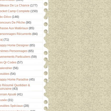
âteaux De La Chance
(177)
ocket Camp Complete
(150)
bc-Déco
(146)
oncours De Pêche
(90)
hasse Aux Matériaux
(85)
ersonnages Récurrents
(84)
aj
(71)
appy Home Designer
(65)
hèmes Personnages
(65)
venements Particuliers
(59)
es Qr Codes
(57)
alendrier
(56)
eubles
(54)
appy Home Paradise
(45)
e Résumé Quotidien &
uinzaine
(43)
errain Ajouté
(41)
usée
(31)
eubles Spéciaux
(28)