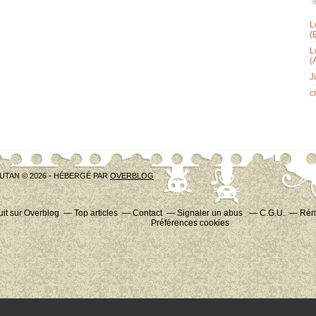
L
(
L
(
J
c
UTAN © 2026 - HÉBERGÉ PAR
OVERBLOG
uit sur Overblog
Top articles
Contact
Signaler un abus
C.G.U.
Rému
Préférences cookies