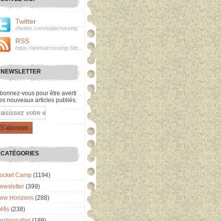
Twitter
//twitter.com/slalacrossing
RSS
https://animalcrossing-3ds.over-blog.com/rss
NEWSLETTER
bonnez-vous pour être averti
es nouveaux articles publiés.
mail
CATÉGORIES
ocket Camp
(1194)
ewsletter
(399)
ew Horizons
(288)
éfis
(238)
ardinosafari
(189)