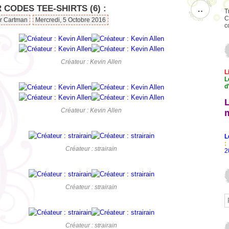
 CODES TEE-SHIRTS (6) :
…
T
C
ar Cartman
Mercredi, 5 Octobre 2016
c
Créateur : Kevin Allen
L
L
d
Créateur : Kevin Allen
L
:
Créateur : strairain
2
Créateur : strairain
Créateur : strairain