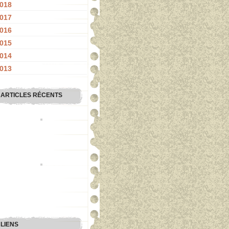
018
017
016
015
014
013
ARTICLES RÉCENTS
LIENS