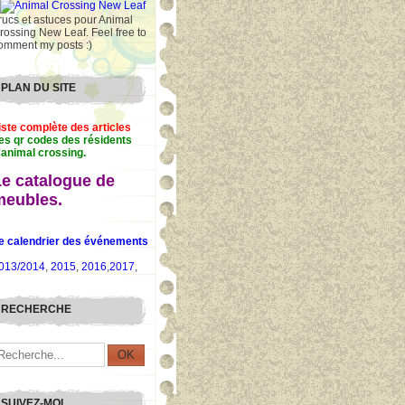
rucs et astuces pour Animal
rossing New Leaf. Feel free to
omment my posts :)
PLAN DU SITE
iste complète des articles
es qr codes des résidents
'animal crossing.
Le catalogue de
meubles.
e calendrier des événements
013/2014
,
2015
,
2016
,
2017
,
RECHERCHE
SUIVEZ-MOI