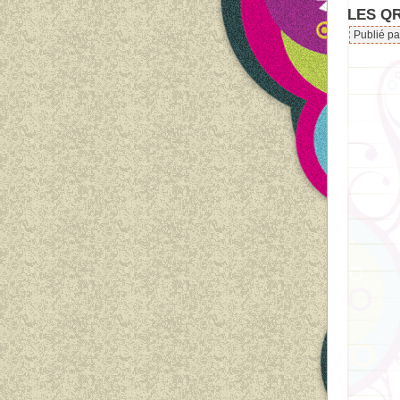
LES QR
Publié p