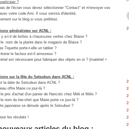
P
articiper ?
bas de l'écran vous devez sélectionner "Contact" et m'envoyer vos
vec votre code Ami. Il vous servira d'identité,
tement sur le blog si vous préférez.
2
ions généralistes sur ACNL :
y a-t-il de boîtes à chaussures vertes chez Blaise ?
t le nom de la plante dans le magasin de Blaise ?
as Tiquette porte-t-elle un tablier ?
ntoine le facteur est-il amoureux ?
ériel est nécessaire pour fabriquer des objets en or ? (matériel +
ions sur la fête du Setsubun dans ACNL :
2
est la date du Setsubun dans ACNL ?
eau offre Marie ce jour-là ?
2
 le prix d'achat d'un panier de Haricots chez Méli et Mélo ?
2
 le nom du tee-shirt que Marie porte ce jour-là ?
2
ête japonaise se déroule après le Setsubun ?
2
pour les résulats !
2
2
nouveaux articles du blog :