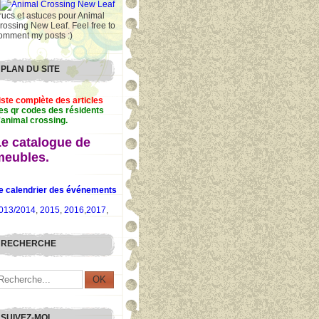
rucs et astuces pour Animal
rossing New Leaf. Feel free to
omment my posts :)
PLAN DU SITE
iste complète des articles
es qr codes des résidents
'animal crossing.
Le catalogue de
meubles.
e calendrier des événements
013/2014
,
2015
,
2016
,
2017
,
RECHERCHE
SUIVEZ-MOI