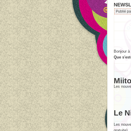
NEWSLE
Publié p
Bonjour à
Que s'est
Miit
Les nouve
Le N
Les nouve
gratuite).