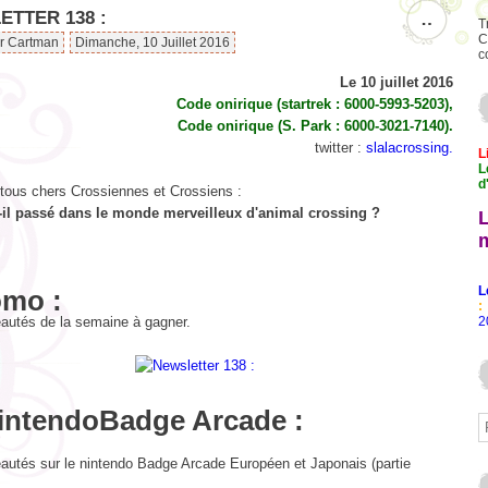
TTER 138 :
…
T
C
ar Cartman
Dimanche, 10 Juillet 2016
c
Le
10 juillet 2016
Code onirique (startrek : 6000-5993-5203),
Code onirique (S. Park : 6000-3021-7140).
twitter :
slalacrossing.
L
L
d
 tous chers Crossiennes et Crossiens :
-il passé dans le monde merveilleux d'animal crossing ?
L
omo :
:
autés de la semaine à gagner.
2
intendoBadge Arcade :
autés sur le nintendo Badge Arcade Européen et Japonais (partie