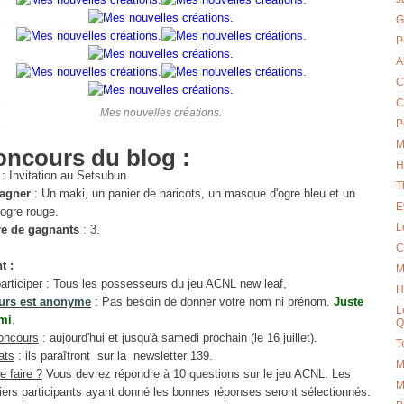
G
P
A
C
C
Mes nouvelles créations.
P
M
oncours du blog :
H
: Invitation au Setsubun.
T
gagner
: Un maki, un panier de haricots, un masque d'ogre bleu et un
E
ogre rouge.
L
e de gagnants
: 3.
C
t :
M
articiper
: Tous les possesseurs du jeu ACNL new leaf,
H
urs est anonyme
: Pas besoin de donner votre nom ni prénom.
Juste
L
mi
.
Q
oncours
: aujourd'hui et jusqu'à samedi prochain (le 16 juillet).
T
ats
: ils paraîtront sur la newsletter 139.
M
e faire ?
Vous devrez répondre à 10 questions sur le jeu ACNL. Les
M
iers participants ayant donné les bonnes réponses seront sélectionnés.