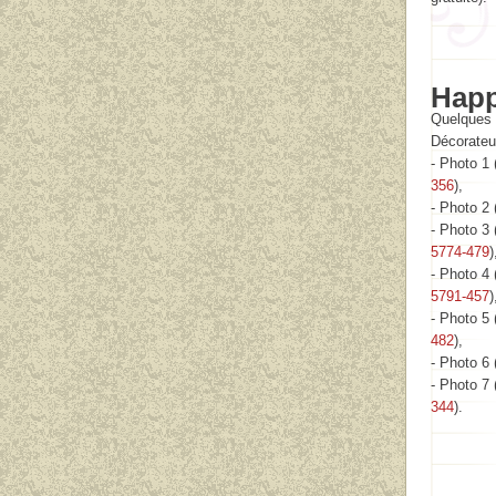
Happ
Quelques 
Décorateu
- Photo 1
356
),
- Photo 2
- Photo 3 
5774-479
)
- Photo 4
5791-457
)
- Photo 5
482
),
- Photo 6 
- Photo 7 
344
).