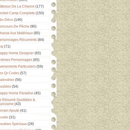
âteaux De La Chance
(177)
ocket Camp Complete
(150)
bc-Déco
(146)
oncours De Pêche
(90)
hasse Aux Matériaux
(85)
ersonnages Récurrents
(84)
aj
(71)
appy Home Designer
(65)
hèmes Personnages
(65)
venements Particuliers
(59)
es Qr Codes
(57)
alendrier
(56)
eubles
(54)
appy Home Paradise
(45)
e Résumé Quotidien &
uinzaine
(43)
errain Ajouté
(41)
usée
(31)
eubles Spéciaux
(28)