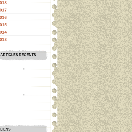
018
017
016
015
014
013
ARTICLES RÉCENTS
LIENS