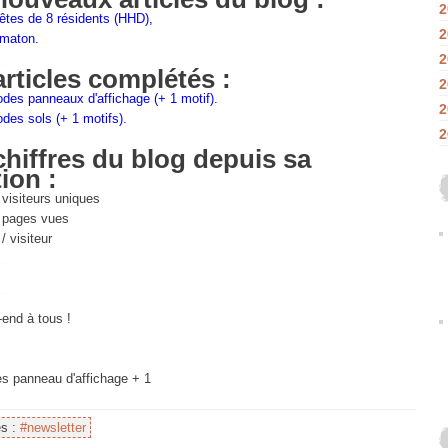
2
êtes de 8 résidents (HHD),
2
omaton.
2
articles complétés :
2
odes panneaux d'affichage (+ 1 motif).
2
odes sols (+ 1 motifs).
2
chiffres du blog depuis sa
ion :
visiteurs uniques
pages vues
/ visiteur
end à tous !
es panneau d'affichage + 1
es :
#newsletter