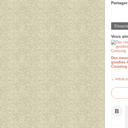
Partager 
S'inscri
Vous aim
Des nouv
goodies 
Crossing
← Article 
B