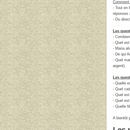
Comment p
- Tout en 
réponses a
- Ou direc
Les quest
- Combien 
- Quel es
- Maria ali
- De qui A
- Quel mat
argent).
Les quest
- Quelle 
- Quel cad
- Quel est
- Quel est
- Quelle f
A bientôt 
Les 