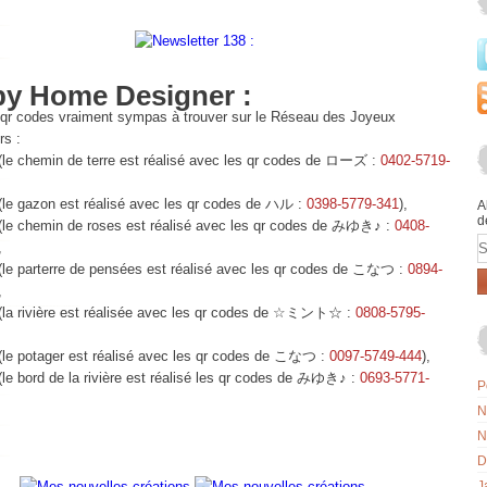
y Home Designer :
qr codes vraiment sympas à trouver sur le Réseau des Joyeux
rs :
 (le chemin de terre est réalisé avec les qr codes de ローズ :
0402-5719-
 (le gazon est réalisé avec les qr codes de ハル :
0398-5779-341
),
A
d
(le chemin de roses est réalisé avec les qr codes de
みゆき
♪
:
0408-
E
,
 (le parterre de pensées est réalisé avec les qr codes de こなつ :
0894-
,
 (la rivière est réalisée avec les qr codes de ☆ミント☆ :
0808-5795-
(le potager est réalisé avec les qr codes de
こなつ :
0097-5749-444
),
(le bord de la rivière est réalisé les qr codes de
みゆき
♪
:
0693-5771-
P
N
N
D
J