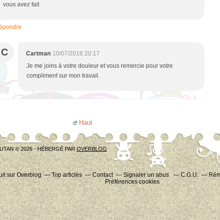
vous avez fait
épondre
C
Cartman
10/07/2016 20:17
Je me joins à votre douleur et vous remercie pour votre
compliment sur mon travail.
Haut
UTAN © 2026 - HÉBERGÉ PAR
OVERBLOG
uit sur Overblog
Top articles
Contact
Signaler un abus
C.G.U.
Rému
Préférences cookies