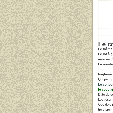
Le c
Le thème
Le lot à 
masque d'
Le nombr
Réglemen
Qui peut p
Le conco
le code a
Date du c
Les résult
Que dois-j
trois prem