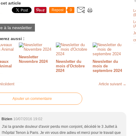
cet article
Repost
0
L
(
L
(
re à la newsletter
J
erez aussi :
c
Newsletter
eaux
Novembre 2024
Newsletter du
Newsletter du
Animal
mois d'Octobre
mois de
2024
septembre 2024
précédent
Article suivant →
Ajouter un commentaire
Bizien
10/07/2016 19:02
J'ai la grande douleur d'avoir perdu mon conjoint, décédé le 3 Juillet à
l'hôpital Tenon à Paris. Je vin vous dire adieu et merci pour le travail que