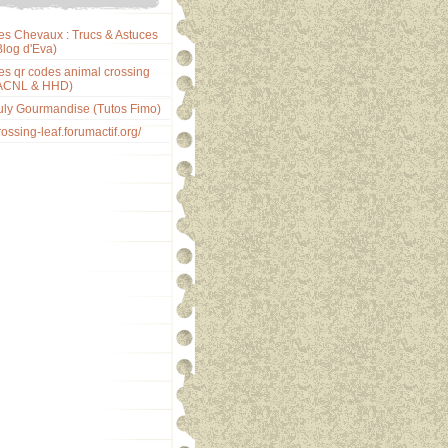
es Chevaux : Trucs & Astuces
Blog d'Eva)
es qr codes animal crossing
ACNL & HHD)
uly Gourmandise (Tutos Fimo)
rossing-leaf.forumactif.org/