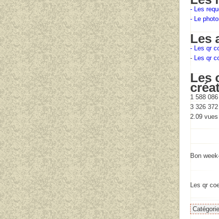
- Les requ
- Le phot
Les 
- Les qr c
-
Les qr c
Les 
créat
1 588 086
3 326 372
2.09
vues 
Bon week-
Les qr co
Catégori