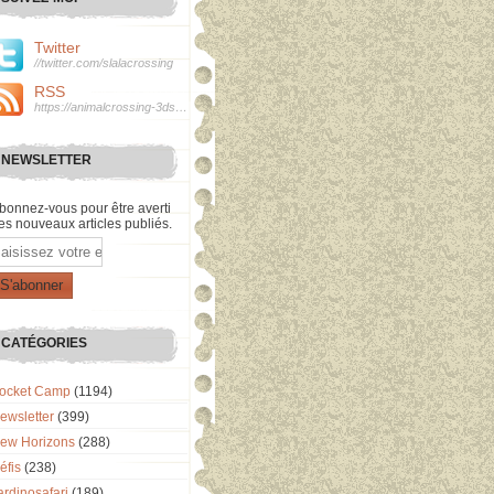
Twitter
//twitter.com/slalacrossing
RSS
https://animalcrossing-3ds.over-blog.com/rss
NEWSLETTER
bonnez-vous pour être averti
es nouveaux articles publiés.
mail
CATÉGORIES
ocket Camp
(1194)
ewsletter
(399)
ew Horizons
(288)
éfis
(238)
ardinosafari
(189)