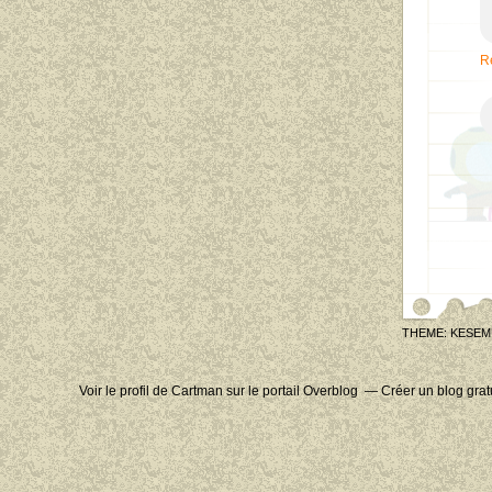
R
THEME: KESEM
Voir le profil de
Cartman
sur le portail Overblog
Créer un blog grat