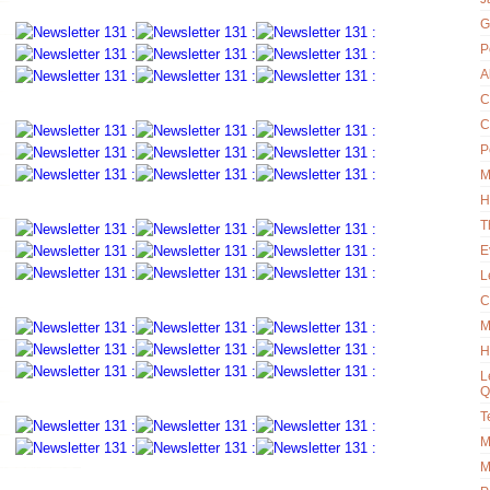
G
P
A
C
C
P
M
H
T
E
L
C
M
H
L
Q
T
M
M