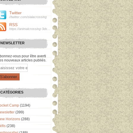
Twitter
//twitter.com/slalacrossing
RSS
https://animalcrossing-3ds.over-blog.com/rss
NEWSLETTER
bonnez-vous pour être averti
es nouveaux articles publiés.
mail
CATÉGORIES
ocket Camp
(1194)
ewsletter
(399)
ew Horizons
(288)
éfis
(238)
ardinosafari
(189)