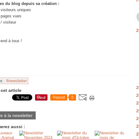
P
res du blog depuis sa création :
visiteurs uniques
pages vues
/ visiteur
2
end à tous !
es :
#newsletter
2
cet article
2
Repost
0
2
2
re à la newsletter
2
2
erez aussi :
2