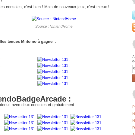
 !
es consoles, c'est bien ! Mais de nouveaux jeux, c'est mieux !
Source : NintendHome
les tenues Miitomo à gagner :
A
d
E
endoBadgeArcade :
tenus avec deux consoles et gratuitement.
P
N
N
D
J