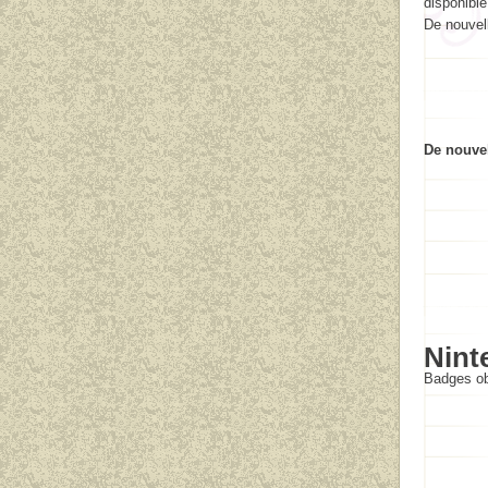
disponible
De nouvell
De nouvel
Nint
Badges ob