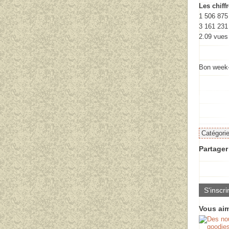
Les chiff
1 506 875
3 161 231
2.09
vues 
Bon week-
Catégori
Partager 
S'inscri
Vous aim