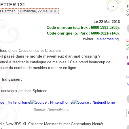
TTER 131 :
…
T
C
ar Cartman
Dimanche, 22 Mai 2016
c
Le 22 Mai 2016
Code onirique (startrek : 6000-5993-5203),
Code onirique (S. Park : 6000-3021-7140).
twitter :
slalacrossing.
L
L
d
 tous chers Crossiennes et Crossiens :
-il passé dans le monde merveilleux d'animal crossing ?
encé à rééditer le catalogue de meubles ! Cela prend beaucoup de
ause du nombre de meubles à mettre en ligne.
L
s françaises :
:
2
 nouveaux amiibos Splatoon !
Source : NintendHome
lle New 3DS XL Collector Monster Hunter Generations bientôt