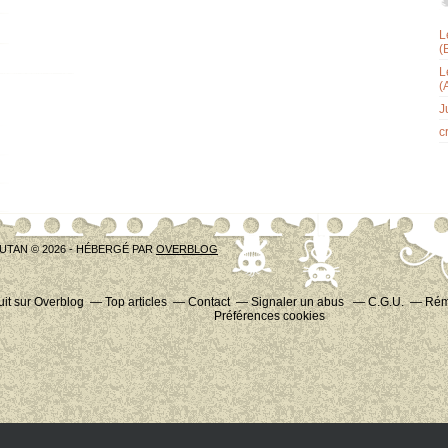
L
(
L
(
J
c
UTAN © 2026 - HÉBERGÉ PAR
OVERBLOG
uit sur Overblog
Top articles
Contact
Signaler un abus
C.G.U.
Rému
Préférences cookies