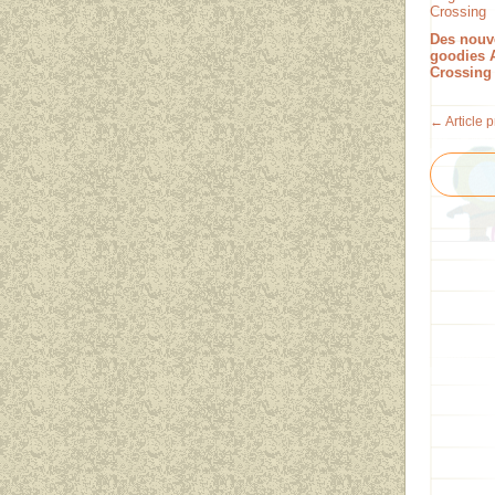
Des nouv
goodies 
Crossing
← Article 