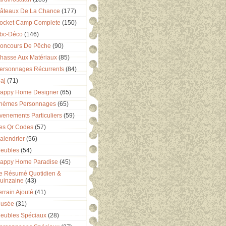
âteaux De La Chance
(177)
ocket Camp Complete
(150)
bc-Déco
(146)
oncours De Pêche
(90)
hasse Aux Matériaux
(85)
ersonnages Récurrents
(84)
aj
(71)
appy Home Designer
(65)
hèmes Personnages
(65)
venements Particuliers
(59)
es Qr Codes
(57)
alendrier
(56)
eubles
(54)
appy Home Paradise
(45)
e Résumé Quotidien &
uinzaine
(43)
errain Ajouté
(41)
usée
(31)
eubles Spéciaux
(28)