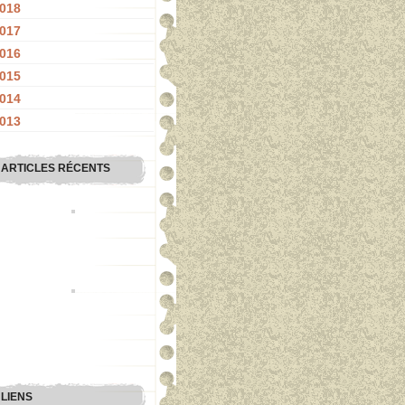
018
017
016
015
014
013
ARTICLES RÉCENTS
LIENS