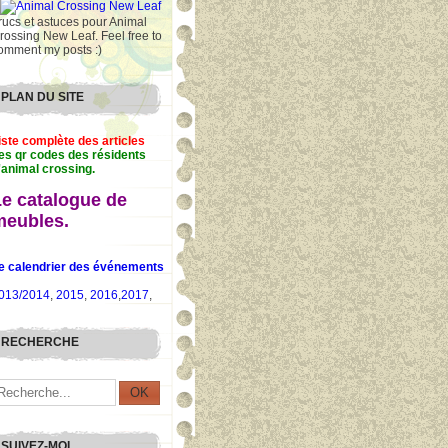
rucs et astuces pour Animal
rossing New Leaf. Feel free to
omment my posts :)
PLAN DU SITE
iste complète des articles
es qr codes des résidents
'animal crossing.
Le catalogue de
meubles.
e calendrier des événements
013/2014
,
2015
,
2016
,
2017
,
RECHERCHE
SUIVEZ-MOI