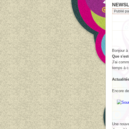
NEWSLE
Publié p
Bonjour à
Que s'est
J'ai comm
temps à c
Actualité
Encore de
Une nouve