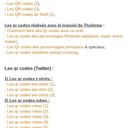
-
Les QR codes (2
),
-
Les QR codes (3)
,
-
Les QR codes de Noël (1)
,
Les qr codes réalisés avec le logiciel de Thulinma
:
- Comment faire des Qr codes avec un ordi,
- Les qr codes des personnages Nintendo (splatoon, super mario
maker)
,
- Les Qr codes des personnages principaux
& spéciaux,
-
Les qr codes résidents animal crossing
,
Les qr codes (Twitter) :
1) Les qr codes t-shirts :
- Les qr codes tee-shirts (1),
- Les qr codes tee-shirt (2),
- Les qr codes tee-shirts (3),
2) Les qr codes robes :
- Les qr codes robes (1).
- Les qr codes robes (2),
- Les qr codes robes (3),
- Les qr codes robes (4),
- Les qr codes robes (5),