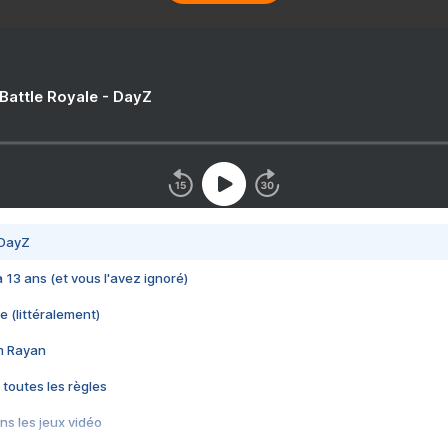
 Battle Royale - DayZ
 DayZ
 a 13 ans (et vous l'avez ignoré)
e (littéralement)
im Rayan
 toutes les règles
s les jeux vidéo