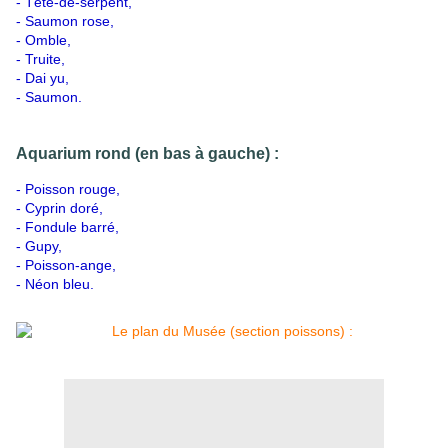
- Tête-de-serpent,
- Saumon rose,
- Omble,
- Truite,
- Dai yu,
- Saumon.
Aquarium rond (en bas à gauche) :
- Poisson rouge,
- Cyprin doré,
- Fondule barré,
- Gupy,
- Poisson-ange,
- Néon bleu.