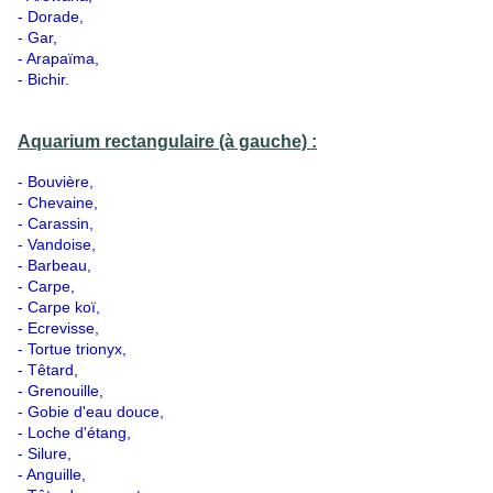
- Dorade,
- Gar,
- Arapaïma,
- Bichir.
Aquarium rectangulaire (à gauche) :
- Bouvière,
- Chevaine,
- Carassin,
- Vandoise,
- Barbeau,
- Carpe,
- Carpe koï,
- Ecrevisse,
- Tortue trionyx,
- Têtard,
- Grenouille,
- Gobie d'eau douce,
- Loche d'étang,
- Silure,
- Anguille,