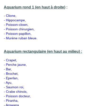
Aquarium rond 1 (en haut à droite)
:
- Clione,
- Hippocampe,
- Poisson-clown,
- Poisson chirurgien,
- Poisson-papillon,
- Murène ruban bleue.
Aquarium rectangulaire (en haut au milieu) :
- Crapet,
- Perche jaune,
- Bar,
- Brochet,
- Eperlan,
- Ayu,
- Saumon roi,
- Crabe chinois,
- Poisson docteur,
- Piranha,
- Arowana,