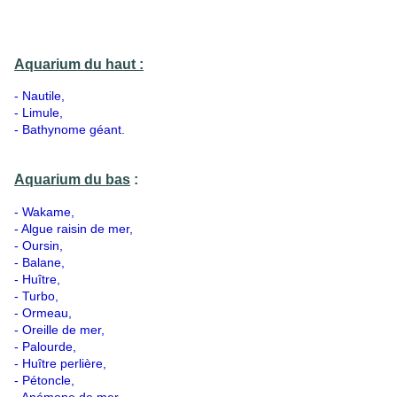
Aquarium du haut :
- Nautile,
- Limule,
- Bathynome géant.
Aquarium du bas
:
- Wakame,
- Algue raisin de mer,
- Oursin,
- Balane,
- Huître,
- Turbo,
- Ormeau,
- Oreille de mer,
- Palourde,
- Huître perlière,
- Pétoncle,
- Anémone de mer,