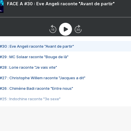
FACE A #30 : Eve Angeli raconte "Avant de partir"
#30 : Eve Angeli raconte "Avant de partir"
#29 : MC Solaar raconte "Bouge de là"
28 : Lorie raconte "Je vais vite"
#27 : Christophe Willem raconte "Jacques a dit"
#26 : Chimène Badi raconte "Entre nous"
#25 : Indochine raconte "3e sexe"
#24 : Zaho raconte "C'est chelou"
#23 : Patrick Bruel raconte "Au café des délices"
#22 : Kyo raconte "Le chemin"