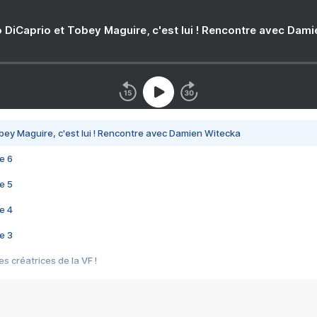
 DiCaprio et Tobey Maguire, c'est lui ! Rencontre avec Dam
bey Maguire, c'est lui ! Rencontre avec Damien Witecka
e 6
e 5
e 4
e 3
s créatrices de la VF !
e 2
e 1