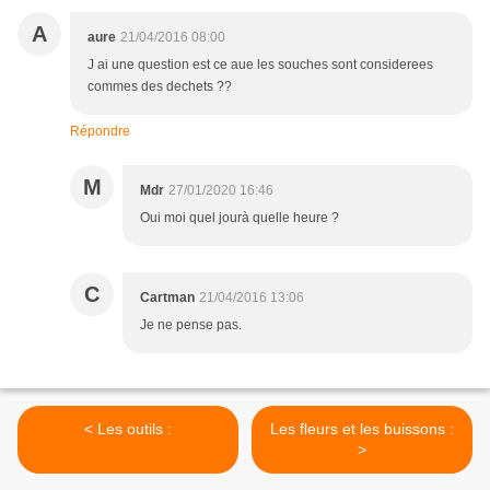
A
aure
21/04/2016 08:00
J ai une question est ce aue les souches sont considerees
commes des dechets ??
Répondre
M
Mdr
27/01/2020 16:46
Oui moi quel jourà quelle heure ?
C
Cartman
21/04/2016 13:06
Je ne pense pas.
< Les outils :
Les fleurs et les buissons :
>