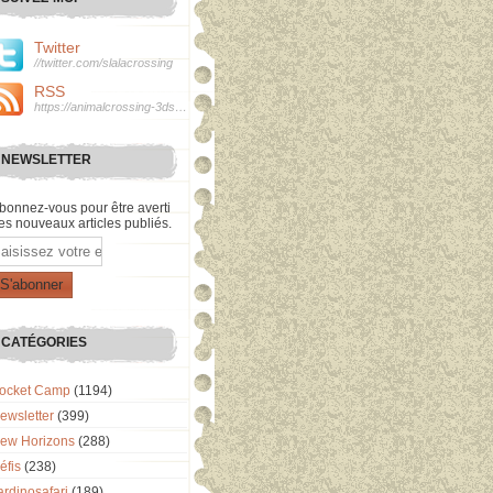
Twitter
//twitter.com/slalacrossing
RSS
https://animalcrossing-3ds.over-blog.com/rss
NEWSLETTER
bonnez-vous pour être averti
es nouveaux articles publiés.
mail
CATÉGORIES
ocket Camp
(1194)
ewsletter
(399)
ew Horizons
(288)
éfis
(238)
ardinosafari
(189)