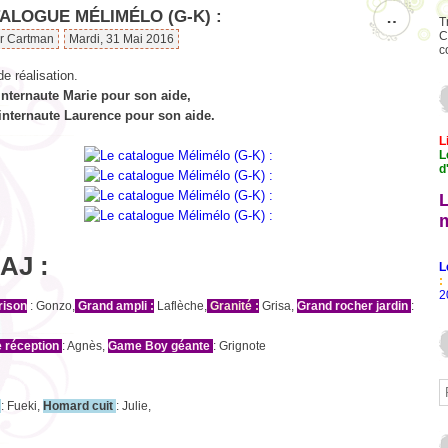
ALOGUE MÉLIMÉLO (G-K) :
…
T
C
ar Cartman
Mardi, 31 Mai 2016
c
e réalisation.
'internaute Marie pour son aide,
'internaute Laurence pour son aide.
L
L
d
AJ :
L
:
2
prison
: Gonzo,
Grand ampli :
Laflèche,
Granité :
Grisa,
Grand rocher jardin
:
e réception
: Agnès,
Game Boy géante
: Grignote
i
: Fueki,
Homard cuit
: Julie,