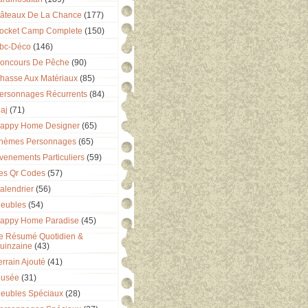
âteaux De La Chance
(177)
ocket Camp Complete
(150)
bc-Déco
(146)
oncours De Pêche
(90)
hasse Aux Matériaux
(85)
ersonnages Récurrents
(84)
aj
(71)
appy Home Designer
(65)
hèmes Personnages
(65)
venements Particuliers
(59)
es Qr Codes
(57)
alendrier
(56)
eubles
(54)
appy Home Paradise
(45)
e Résumé Quotidien &
uinzaine
(43)
errain Ajouté
(41)
usée
(31)
eubles Spéciaux
(28)