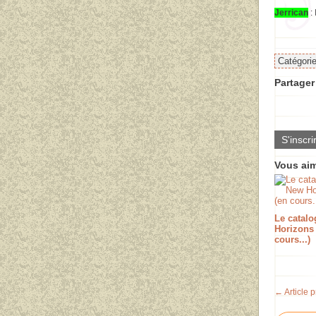
Jerrican
:
Catégori
Partager 
S'inscri
Vous aim
Le catal
Horizons
cours...)
← Article 