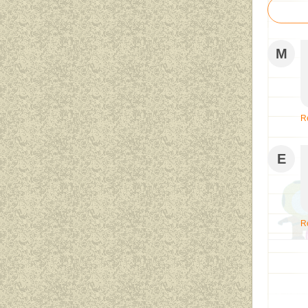
M
R
E
R