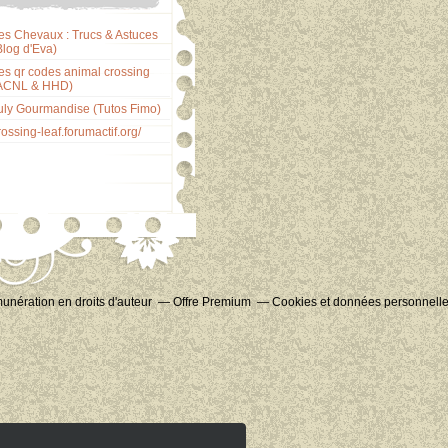
es Chevaux : Trucs & Astuces
Blog d'Eva)
es qr codes animal crossing
ACNL & HHD)
uly Gourmandise (Tutos Fimo)
rossing-leaf.forumactif.org/
nération en droits d'auteur
Offre Premium
Cookies et données personnell