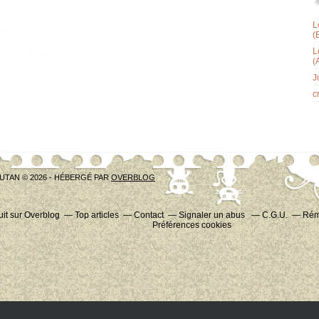
L
(
L
(
J
c
UTAN © 2026 - HÉBERGÉ PAR
OVERBLOG
uit sur Overblog
Top articles
Contact
Signaler un abus
C.G.U.
Rému
Préférences cookies