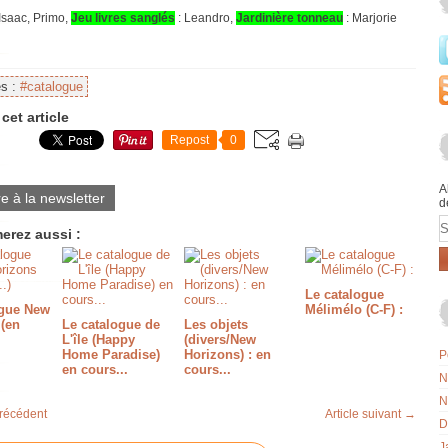
 Isaac, Primo,
Jeu livres sanglés
: Leandro,
Jardinière tonneau
: Marjorie
es :
#catalogue
cet article
Repost
0
A
re à la newsletter
d
E
erez aussi :
Le catalogue
ogue New
Mélimélo (C-F) :
 (en
Le catalogue de
Les objets
L'île (Happy
(divers/New
Home Paradise)
Horizons) : en
P
en cours...
cours...
N
N
précédent
Article suivant →
D
J