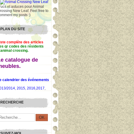
rucs et astuces pour Animal
rossing New Leaf. Feel free to
omment my posts :)
PLAN DU SITE
iste complète des articles
es qr codes des résidents
'animal crossing.
Le catalogue de
meubles.
e calendrier des événements
013/2014
,
2015
,
2016
,
2017
,
RECHERCHE
SUIVEZ-MOI