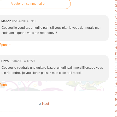
Ajouter un commentaire
G
P
A
Manon
05/04/2014 19:00
C
Coucou!!je voudrais un grille pain s'il vous plait je vous donnerais mon
C
code amie quand vous me répondrez!!!
P
M
épondre
H
T
E
Enzo
05/04/2014 18:59
L
Coucou je voudrais une guitare jazz et un grill pain merci!!!lorsque vous
C
me répondrez je vous ferez passez mon code ami merci!!
M
H
épondre
L
Q
T
Haut
M
M