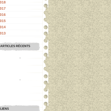
018
017
016
015
014
013
ARTICLES RÉCENTS
LIENS