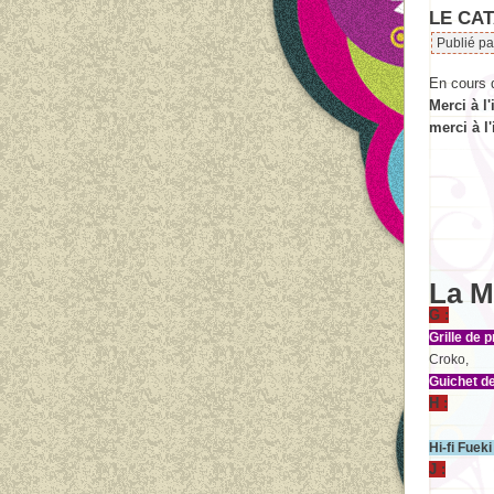
LE CAT
Publié p
En cours d
Merci à l
merci à l
La M
G :
Grille de 
Croko,
Guichet d
H :
Hi-fi Fuek
J :