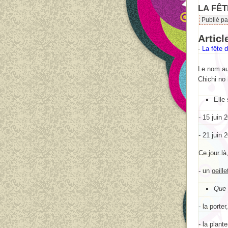
LA FÊT
Publié p
Articl
-
La fête 
Le nom au
Chichi no 
Elle 
- 15 juin 
- 21 juin 
Ce jour là
- un
oeill
Que 
- la porter,
- la plant