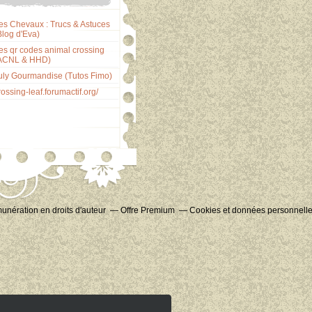
es Chevaux : Trucs & Astuces
Blog d'Eva)
es qr codes animal crossing
ACNL & HHD)
uly Gourmandise (Tutos Fimo)
rossing-leaf.forumactif.org/
nération en droits d'auteur
Offre Premium
Cookies et données personnell