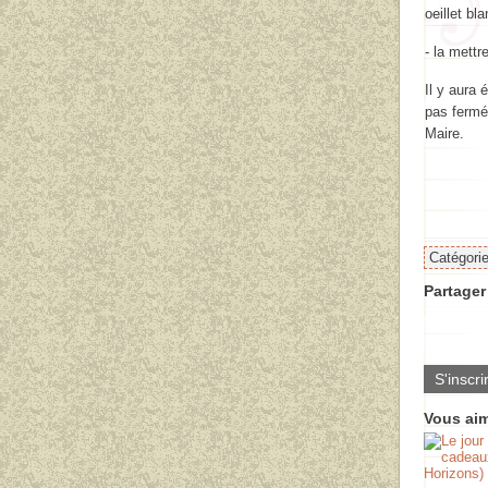
oeillet bla
- la mettre
Il y aura
pas fermé
Maire.
Catégori
Partager 
S'inscri
Vous aim