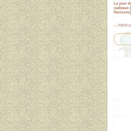
Le jour d
cadeaux 
Horizons
← Article 