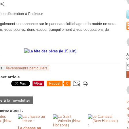
nc),
 en décoration à l'intérieur.
 également une annonce sur le panneau d'affichage et la mairie ne sera
e, vous pourrez donc vaquer tranquillement à vos occupations de
A
d
E
es :
#evenements particuliers
cet article
Repost
0
re à la newsletter
P
N
erez aussi :
N
D
La chasse au
J