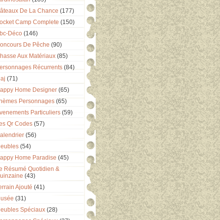
âteaux De La Chance
(177)
ocket Camp Complete
(150)
bc-Déco
(146)
oncours De Pêche
(90)
hasse Aux Matériaux
(85)
ersonnages Récurrents
(84)
aj
(71)
appy Home Designer
(65)
hèmes Personnages
(65)
venements Particuliers
(59)
es Qr Codes
(57)
alendrier
(56)
eubles
(54)
appy Home Paradise
(45)
e Résumé Quotidien &
uinzaine
(43)
errain Ajouté
(41)
usée
(31)
eubles Spéciaux
(28)