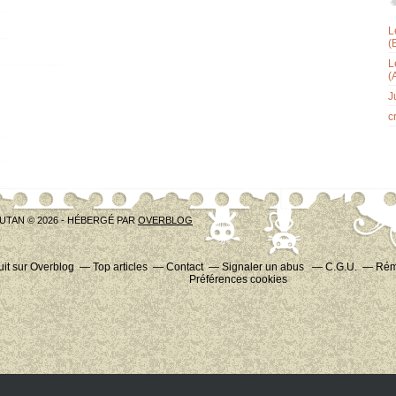
L
(
L
(
J
c
UTAN © 2026 - HÉBERGÉ PAR
OVERBLOG
uit sur Overblog
Top articles
Contact
Signaler un abus
C.G.U.
Rému
Préférences cookies