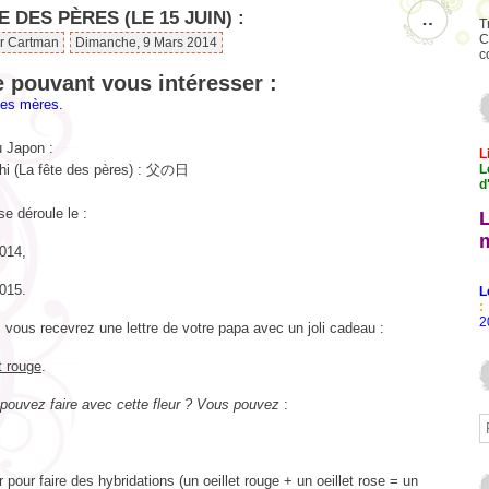
E DES PÈRES (LE 15 JUIN) :
…
T
C
ar Cartman
Dimanche, 9 Mars 2014
c
e pouvant vous intéresser :
des mères.
 Japon :
L
hi (La fête des pères) :
父の日
L
d
se déroule le :
2014,
2015.
L
:
2
, vous recevrez une lettre de votre papa avec un joli cadeau :
et rouge
.
pouvez faire avec cette fleur ? Vous pouvez
:
er pour faire des hybridations (un oeillet rouge + un oeillet rose = un