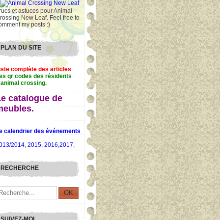
rucs et astuces pour Animal
rossing New Leaf. Feel free to
omment my posts :)
PLAN DU SITE
iste complète des articles
es qr codes des résidents
'animal crossing.
Le catalogue de
meubles.
e calendrier des événements
013/2014
,
2015
,
2016
,
2017
,
RECHERCHE
SUIVEZ-MOI