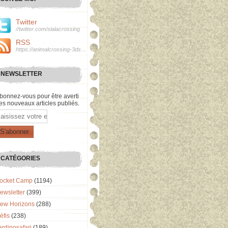
Twitter
//twitter.com/slalacrossing
RSS
https://animalcrossing-3ds.over-blog.com/rss
NEWSLETTER
bonnez-vous pour être averti
es nouveaux articles publiés.
mail
CATÉGORIES
ocket Camp
(1194)
ewsletter
(399)
ew Horizons
(288)
éfis
(238)
ardinosafari
(189)