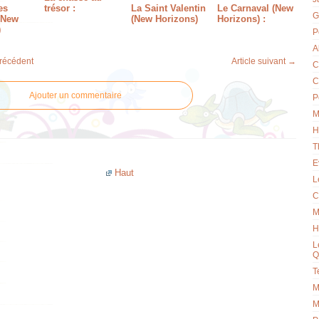
es
trésor :
La Saint Valentin
Le Carnaval (New
G
(New
(New Horizons)
Horizons) :
)
P
A
précédent
Article suivant →
C
C
Ajouter un commentaire
P
M
H
T
E
Haut
L
C
M
H
L
Q
T
M
M