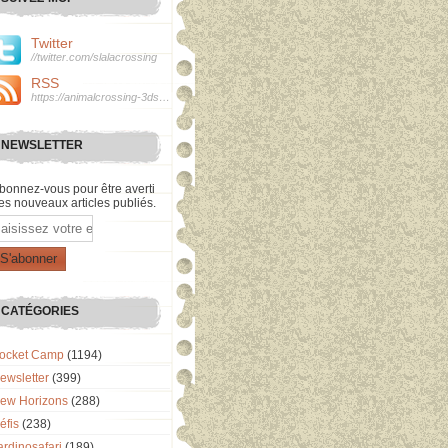
Twitter
//twitter.com/slalacrossing
RSS
https://animalcrossing-3ds.over-blog.com/rss
NEWSLETTER
bonnez-vous pour être averti
es nouveaux articles publiés.
mail
CATÉGORIES
ocket Camp
(1194)
ewsletter
(399)
ew Horizons
(288)
éfis
(238)
ardinosafari
(189)