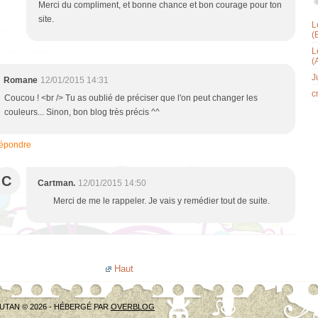
Merci du compliment, et bonne chance et bon courage pour ton
site.
L
(
L
(
J
Romane
12/01/2015 14:31
c
Coucou ! <br /> Tu as oublié de préciser que l'on peut changer les
couleurs... Sinon, bon blog très précis ^^
épondre
C
Cartman.
12/01/2015 14:50
Merci de me le rappeler. Je vais y remédier tout de suite.
Haut
UTAN © 2026 - HÉBERGÉ PAR
OVERBLOG