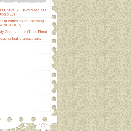
es Chevaux : Trucs & Astuces
Blog d'Eva)
es qr codes animal crossing
ACNL & HHD)
uly Gourmandise (Tutos Fimo)
rossing-leaf.forumactif.org/