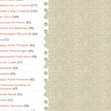
âteaux De La Chance
(177)
ocket Camp Complete
(150)
bc-Déco
(146)
oncours De Pêche
(90)
hasse Aux Matériaux
(85)
ersonnages Récurrents
(84)
aj
(71)
appy Home Designer
(65)
hèmes Personnages
(65)
venements Particuliers
(59)
es Qr Codes
(57)
alendrier
(56)
eubles
(54)
appy Home Paradise
(45)
e Résumé Quotidien &
uinzaine
(43)
errain Ajouté
(41)
usée
(31)
eubles Spéciaux
(28)