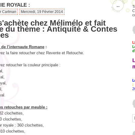
IE ROYALE :
…
T
C
ar Cartman
Mercredi, 19 Février 2014
c
s'achète chez Mélimélo et fait
ie du thème :
Antiquité & Contes
ées
L
 de l'internaute Romane
:
L
d
ez la faire retoucher chez Revente et Retouche.
z retoucher la couleur principale :
al,
al,
L
yal,
:
l,
2
yal.
es retouches par meuble :
82 clochettes,
0 clochettes,
 royale : 360 clochettes,
310 clochettes,