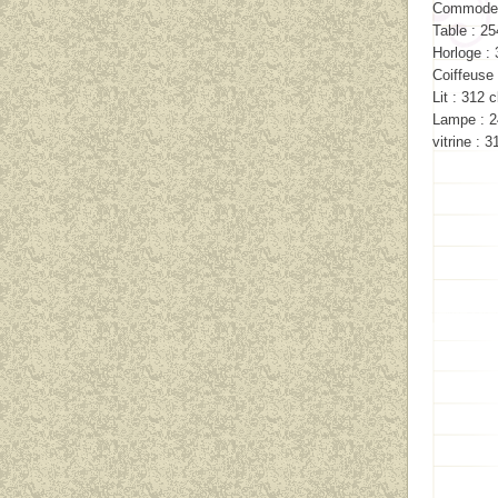
Commode :
Table : 25
Horloge : 
Coiffeuse 
Lit : 312 
Lampe : 2
vitrine : 