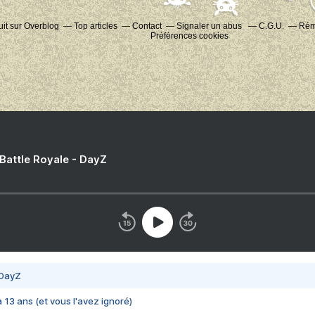
uit sur Overblog
Top articles
Contact
Signaler un abus
C.G.U.
Rému
Préférences cookies
 Battle Royale - DayZ
 DayZ
 a 13 ans (et vous l'avez ignoré)