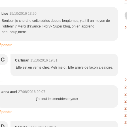
P
Lise
15/10/2016 13:20
Bonjour, je cherche cette séries depuis longtemps, y a t-il un moyen de
l'obtenir ? Merci d'avance ! <br /> Super blog, on en apprend
2
beaucoup,merci
épondre
C
Cartman
15/10/2016 19:31
Elle est en vente chez Meli melo . Elle arrive de façon aléatoire.
2
2
anna acnl
27/08/2016 20:07
2
j'ai tout les meubles royaux.
2
2
épondre
2
2
D