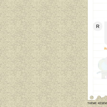
R
R
THEME: KESEM