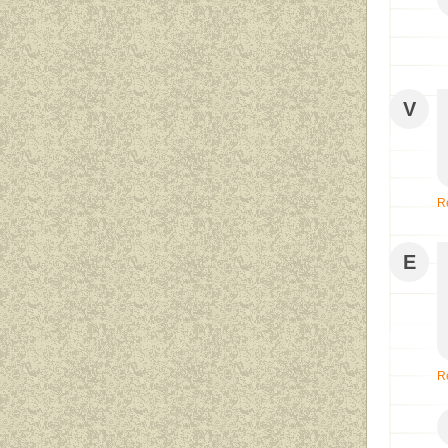
V
R
E
R