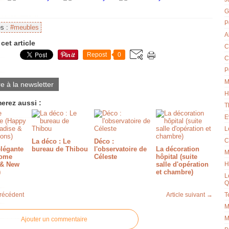
G
P
es :
#meubles
A
cet article
C
Repost
0
C
P
M
re à la newsletter
H
erez aussi :
T
E
L
C
La déco : Le
Déco :
élégante
bureau de Thibou
l'observatoire de
La décoration
M
Home
Céleste
hôpital (suite
 & New
salle d'opération
H
)
et chambre)
L
Q
précédent
Article suivant →
T
M
M
Ajouter un commentaire