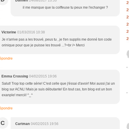
Damien
24/08/2017 13:53
2
il me manque que la coiffeuse tu peux me l'echanger ?
2
2
2
2
Victorine
01/03/2016 10:38
2
Je n'arrive pas a les trouvé, peus tu , je t'en supplis me donné ton code
orinique pour que je puisse les trouvé ...?<br /> Merci
épondre
Emma Crossing
04/02/2015 19:06
Salut! Trop top cette série! C'est celle que j'éssai d'avoir! Moi aussi j'ai un
blog sur ACNL! Mais je suis débutante! En tout cas, ton blog est un bon
exanple! mercii! ^_^
épondre
C
Cartman
04/02/2015 19:56