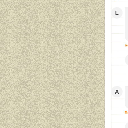
L
R
A
R