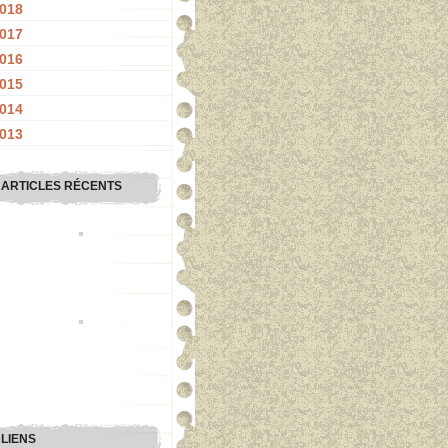
018
017
016
015
014
013
ARTICLES RÉCENTS
LIENS