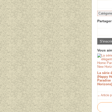
Catégori
Partager 
S'inscri
Vous aim
La série 
(Happy 
Paradise
Horizons
← Article 