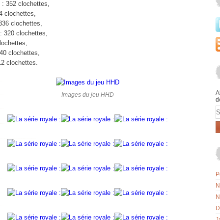
 352 clochettes,
4 clochettes,
336 clochettes,
: 320 clochettes,
clochettes,
40 clochettes,
312 clochettes.
A
Images du jeu HHD
d
E
P
N
N
D
J