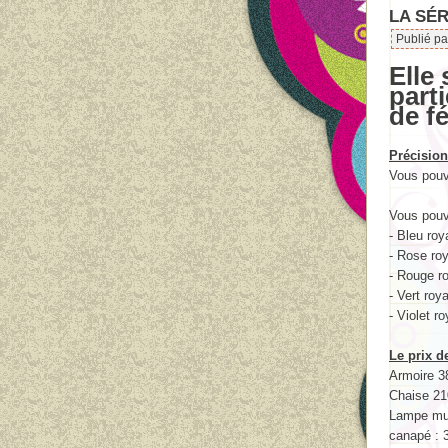
LA SÉR
Publié p
Elle 
part
de f
Précision
Vous pouv
Vous pouve
- Bleu roy
- Rose roy
- Rouge ro
- Vert roya
- Violet ro
Le prix d
Armoire 3
Chaise 21
Lampe mur
canapé : 