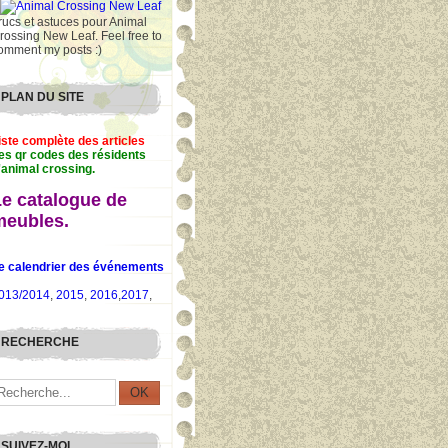
rucs et astuces pour Animal
rossing New Leaf. Feel free to
omment my posts :)
PLAN DU SITE
iste complète des articles
es qr codes des résidents
'animal crossing.
Le catalogue de
meubles.
e calendrier des événements
013/2014
,
2015
,
2016
,
2017
,
RECHERCHE
SUIVEZ-MOI