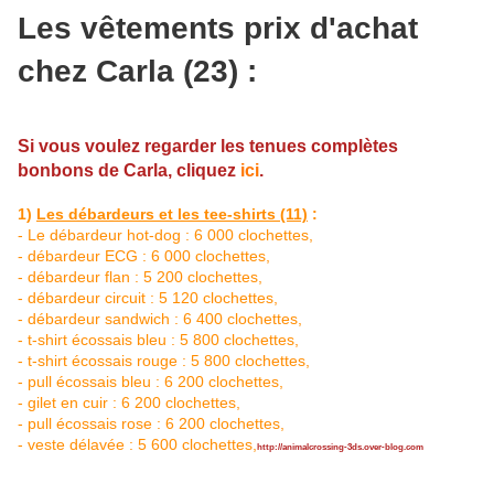
Les vêtements prix d'achat
chez Carla (23) :
Si vous voulez regarder les tenues complètes
bonbons de Carla, cliquez
ici
.
1)
Les débardeurs et les tee-shirts (11)
:
- Le débardeur hot-dog : 6 000 clochettes,
- débardeur ECG : 6 000 clochettes,
- débardeur flan : 5 200 clochettes,
- débardeur circuit : 5 120 clochettes,
- débardeur sandwich : 6 400 clochettes,
- t-shirt écossais bleu : 5 800 clochettes,
- t-shirt écossais rouge : 5 800 clochettes,
- pull écossais bleu : 6 200 clochettes,
- gilet en cuir : 6 200 clochettes,
- pull écossais rose : 6 200 clochettes,
- veste délavée : 5 600 clochettes,
http://animalcrossing-3ds.over-blog.com