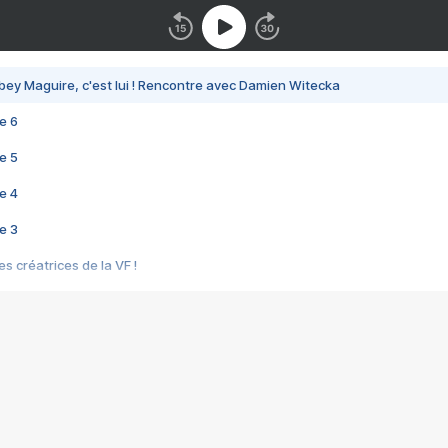
bey Maguire, c'est lui ! Rencontre avec Damien Witecka
e 6
e 5
e 4
e 3
s créatrices de la VF !
e 2
e 1
e Mektoub My Love arrive enfin ! Rencontre avec Shaïn Boumedine et Sal
i : après Toni en famille
elle réalise le bouleversant Dites lui que je l'aime