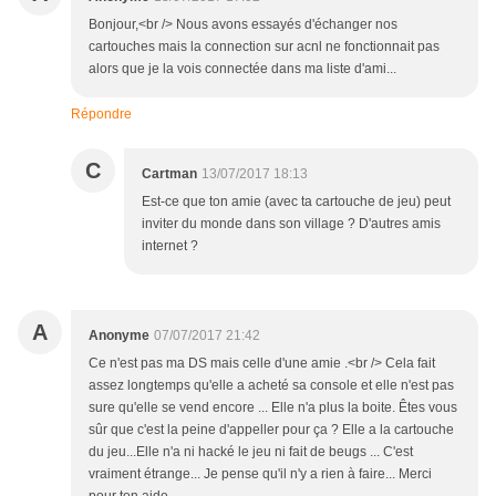
Bonjour,<br /> Nous avons essayés d'échanger nos
cartouches mais la connection sur acnl ne fonctionnait pas
alors que je la vois connectée dans ma liste d'ami...
Répondre
C
Cartman
13/07/2017 18:13
Est-ce que ton amie (avec ta cartouche de jeu) peut
inviter du monde dans son village ? D'autres amis
internet ?
A
Anonyme
07/07/2017 21:42
Ce n'est pas ma DS mais celle d'une amie .<br /> Cela fait
assez longtemps qu'elle a acheté sa console et elle n'est pas
sure qu'elle se vend encore ... Elle n'a plus la boite. Êtes vous
sûr que c'est la peine d'appeller pour ça ? Elle a la cartouche
du jeu...Elle n'a ni hacké le jeu ni fait de beugs ... C'est
vraiment étrange... Je pense qu'il n'y a rien à faire... Merci
pour ton aide ...